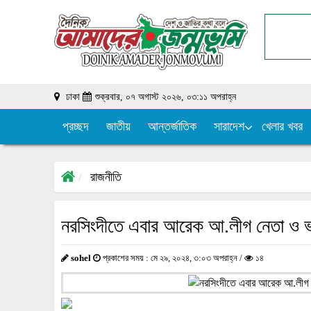
ঢাকা
শুক্রবার, ০৭ অগাস্ট ২০২৬, ০৩:১১ অপরাহ্ন
প্রচ্ছদ
জাতীয়
আন্তর্জাতিক
সারাদেশ
খেলার খবর
রাজনীতি
নরসিংদীতে এবার আরেক আ.লীগ নেতা ও ভাইস
sohel
প্রকাশের সময় : মে ২৯, ২০২৪, ৩:০৩ অপরাহ্ন /
১৪