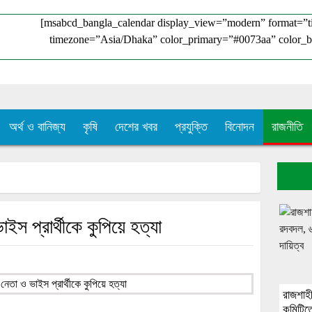
[msabcd_bangla_calendar display_view=”modern” format=”
timezone=”Asia/Dhaka” color_primary=”#0073aa” color_b
অর্থ ও বানিজ্য
কৃষি
দেশের খবর
প্রযুক্তি
বিনোদন
রাজনীতি
 প্রার্থীকে কুপিয়ে হত্যা
রাজশাহ
কমিটিত