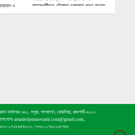
খায়েসধারীদের দৌরাত্ম্য চরমাকার ধারণ করেছে
চট্টগ্রাম ১ মীরসরাই আসনের বিএনপি’র এমপি
নুরুল আমিন এলাকার যথেষ্ট কাজ করে যাচ্ছেন,
অহেতুক বিভ্রান্ত ছড়ানো দল নিবেদিত কারো
উচিত নয়
উপজেলা নির্বাহী কর্মকর্তার সাথে বাংলাদেশ
অবসরপ্রাপ্ত সেনা কল্যাণ সংস্থার(অসকা)
সাক্ষাৎ ​
রাবি শিক্ষকের বিরুদ্ধে স্ত্রীকে অপহরণ-
হত্যাচেষ্টার মামলা: ১৭ দিনেও গ্রেফতার নন
অভিযুক্ত
রামেকে বৈদ্যুতিক তার সরানোর অভিযোগ,
্রধান কার্যালয়ঃ ৩৬০, সপুরা, শালবাগান, বোয়ালিয়া, রাজশাহী-৬১০০
মোটরসাইকেল ফেলে ঠিকাদার উধাও
োগাযোগঃ amaderjonmovumi.com@gmail.com,
৮৮০-১৭২৮৬৫৪৮০১, +৮৮০-১৭৯২১১৮৭৪৫
ইয়াবাসহ ৩ মাদক কারবারিকে গ্রেফতার করেছে