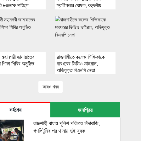
তি ৮জনকে দায়িত্ব
স্বাধীনতার ঘোষক, বহুদলীয়
গণতন্ত্রের প্রবক্তা, শহীদ
রাষ্ট্রপতি জিয়াউর রহমান বীর
উত্তম-এর ৪৫তম শাহাদত
বার্ষিকী।
ী মহানগরী জামায়াতের
রাজশাহীতে কলেজ শিক্ষিকাকে
 শিক্ষা শিবির অনুষ্ঠিত
মারধরের ভিডিও ভাইরাল,
অভিযুক্ত বিএনপি নেতা
আরও খবর
সর্বশেষ
জনপ্রিয়
রাজশাহী বাঘায় পুলিশ পরিচয়ে চাঁদাবাজি,
গণপিটুনির পর থানায় দুই যুবক