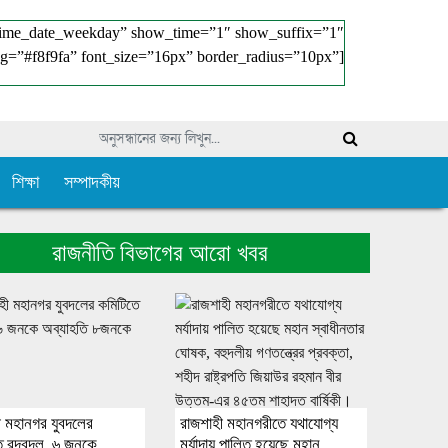
time_date_weekday” show_time=”1″ show_suffix=”1″
g=”#f8f9fa” font_size=”16px” border_radius=”10px”]
শিক্ষা
সম্পাদকীয়
রাজনীতি বিভাগের আরো খবর
ী মহানগর যুবদলের
রাজশাহী মহানগরীতে যথাযোগ্য
ে রদবদল, ৬ জনকে
মর্যাদায় পালিত হয়েছে মহান