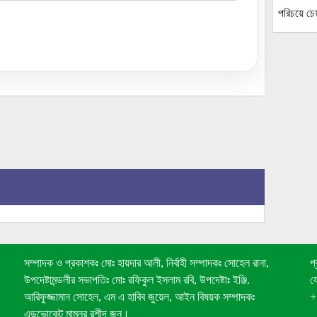
সম্পাদক ও প্রকাশকঃ মোঃ হায়দার আলী, নির্বাহী সম্পাদকঃ সোহেল রানা,
প
উপদেষ্টামন্ডলীর সভাপতিঃ মোঃ রফিকুল ইসলাম রবি, উপদেষ্টাঃ ইঞ্জি.
য
আরিফুজ্জামান সোহেল, এম এ হাবিব জুয়েল, আইন বিষয়ক সম্পাদকঃ
+
এডভোকেট মামুনুর রশীদ জন।