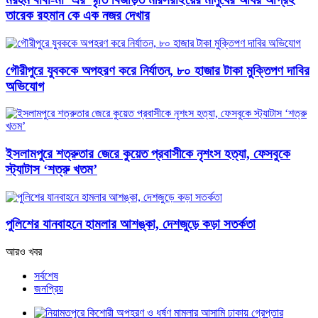
তারেক রহমান কে এক নজর দেখার
গৌরীপুরে যুবককে অপহরণ করে নির্যাতন, ৮০ হাজার টাকা মুক্তিপণ দাবির
অভিযোগ
ইসলামপুরে শত্রুতার জেরে কুয়েত প্রবাসীকে নৃশংস হত্যা, ফেসবুকে
স্ট্যাটাস ‘শত্রু খতম’
পুলিশের যানবাহনে হামলার আশঙ্কা, দেশজুড়ে কড়া সতর্কতা
আরও খবর
সর্বশেষ
জনপ্রিয়