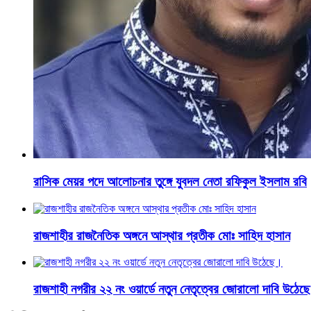
রাসিক মেয়র পদে আলোচনার তুঙ্গে যুবদল নেতা রফিকুল ইসলাম রবি
রাজশাহীর রাজনৈতিক অঙ্গনে আস্থার প্রতীক মোঃ সাহিদ হাসান
রাজশাহী নগরীর ২২ নং ওয়ার্ডে নতুন নেতৃত্বের জোরালো দাবি উঠেছ