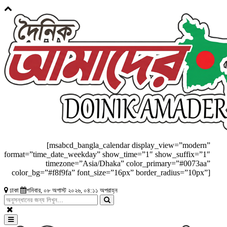
[msabcd_bangla_calendar display_view=”modern”
format=”time_date_weekday” show_time=”1″ show_suffix=”1″
timezone=”Asia/Dhaka” color_primary=”#0073aa”
color_bg=”#f8f9fa” font_size=”16px” border_radius=”10px”]
ঢাকা
শনিবার, ০৮ অগাস্ট ২০২৬, ০৪:১১ অপরাহ্ন