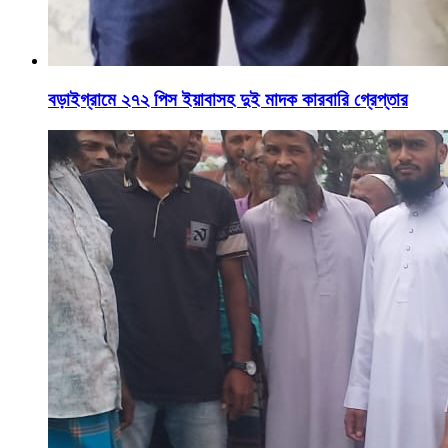
বড়াইগ্রামে ২৭২ পিস ইয়াবাসহ দুই মাদক কারবারি গ্রেপ্তার