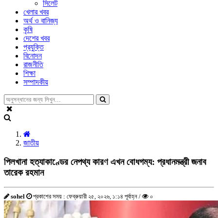
সিলেট
খেলার খবর
অর্থ ও বানিজ্য
কৃষি
দেশের খবর
প্রযুক্তি
বিনোদন
রাজনীতি
শিক্ষা
সম্পাদকীয়
জাতীয়
পিলখানা হত্যাকাণ্ডের নেপথ্য কারণ এখন বোধগম্য: প্রধানমন্ত্রী জনাব
তারেক রহমান
sohel
প্রকাশের সময় : ফেব্রুয়ারী ২৫, ২০২৬, ১:১৪ পূর্বাহ্ন /
০