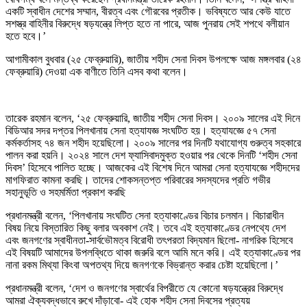
একটি স্বাধীন দেশের সম্মান, বীরত্ব এবং গৌরবের প্রতীক। ভবিষ্যতে আর কেউ যাতে
সশস্ত্র বাহিনীর বিরুদ্ধে ষড়যন্ত্রে লিপ্ত হতে না পারে, আজ পুনরায় সেই শপথে বলীয়ান
হতে হবে।’
আগামীকাল বুধবার (২৫ ফেব্রুয়ারি), জাতীয় শহীদ সেনা দিবস উপলক্ষে আজ মঙ্গলবার (২৪
ফেব্রুয়ারি) দেওয়া এক বাণীতে তিনি এসব কথা বলেন।
তারেক রহমান বলেন, ‘২৫ ফেব্রুয়ারি, জাতীয় শহীদ সেনা দিবস। ২০০৯ সালের এই দিনে
বিডিআর সদর দপ্তর পিলখানায় সেনা হত্যাযজ্ঞ সংঘটিত হয়। হত্যাযজ্ঞে ৫৭ সেনা
কর্মকর্তাসহ ৭৪ জন শহীদ হয়েছিলো। ২০০৯ সালের পর দিনটি যথাযোগ্য গুরুত্ব সহকারে
পালন করা হয়নি। ২০২৪ সালে দেশ ফ্যাসিবাদমুক্ত হওয়ার পর থেকে দিনটি ‘শহীদ সেনা
দিবস’ হিসেবে পালিত হচ্ছে। আজকের এই বিশেষ দিনে আমরা সেনা হত্যাযজ্ঞে শহীদদের
মাগফিরাত কামনা করছি। তাদের শোকসন্তপ্ত পরিবারের সদস্যদের প্রতি গভীর
সহানুভূতি ও সহমর্মিতা প্রকাশ করছি
প্রধানমন্ত্রী বলেন, ‘পিলখানায় সংঘটিত সেনা হত্যাকাণ্ডের বিচার চলমান। বিচারাধীন
বিষয় নিয়ে বিস্তারিত কিছু বলার অবকাশ নেই। তবে এই হত্যাকাণ্ডের নেপথ্যে দেশ
এবং জনগণের স্বাধীনতা-সার্বভৌমত্ব বিরোধী তৎপরতা বিদ্যমান ছিলো- নাগরিক হিসেবে
এই বিষয়টি আমাদের উপলব্ধিতে থাকা জরুরি বলে আমি মনে করি। এই হত্যাকাণ্ডের পর
নানা রকম মিথ্যা কিংবা অপতথ্য দিয়ে জনগণকে বিভ্রান্ত করার চেষ্টা হয়েছিলো।’
প্রধানমন্ত্রী বলেন, ‘দেশ ও জনগণের স্বার্থের বিপরীতে যে কোনো ষড়যন্ত্রের বিরুদ্ধে
আমরা ঐক্যবদ্ধভাবে রুখে দাঁড়াবো- এই হোক শহীদ সেনা দিবসের প্রত্যয়