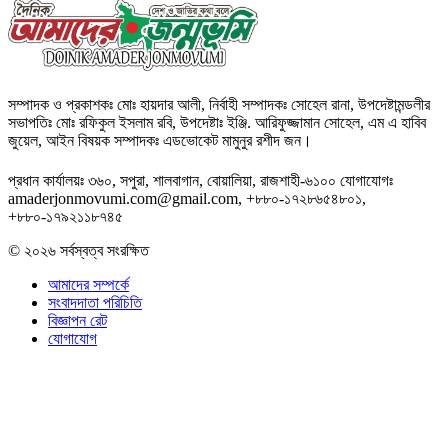
সম্পাদক ও প্রকাশকঃ মোঃ হায়দার আলী, নির্বাহী সম্পাদকঃ সোহেল রানা, উপদেষ্টামন্ডলীর
সভাপতিঃ মোঃ রফিকুল ইসলাম রবি, উপদেষ্টাঃ ইঞ্জি. আরিফুজ্জামান সোহেল, এম এ হাবিব
জুয়েল, আইন বিষয়ক সম্পাদকঃ এডভোকেট মামুনুর রশীদ জন।
প্রধান কার্যালয়ঃ ৩৬০, সপুরা, শালবাগান, বোয়ালিয়া, রাজশাহী-৬১০০ যোগাযোগঃ
amaderjonmovumi.com@gmail.com, +৮৮০-১৭২৮৬৫৪৮০১,
+৮৮০-১৭৯২১১৮৭৪৫
© ২০২৬ সর্বস্বত্ব সংরক্ষিত
আমাদের সম্পর্কে
সংবাদদাতা পরিচিতি
বিজ্ঞাপন রেট
যোগাযোগ