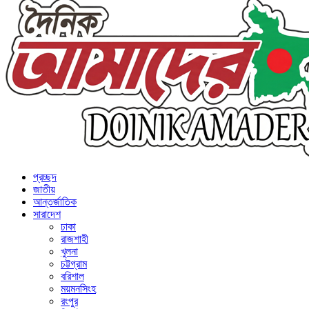
প্রচ্ছদ
জাতীয়
আন্তর্জাতিক
সারাদেশ
ঢাকা
রাজশাহী
খুলনা
চট্টগ্রাম
বরিশাল
ময়মনসিংহ
রংপুর