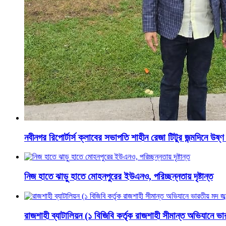
নবীনগর রিপোর্টার্স ক্লাবের সভাপতি শাহীন রেজা টিটুর জন্মদিনে উষ্ণ 
নিজ হাতে ঝাড়ু হাতে মোহনপুরের ইউএনও, পরিচ্ছন্নতায় দৃষ্টান্ত
রাজশাহী ব্যাটালিয়ন (১ বিজিবি কর্তৃক রাজশাহী সীমান্ত অভিযানে ভা