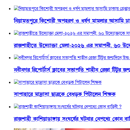
নিয়ামতপুরে কিশোরী অপহরণ ও ধর্ষণ মামলার আসামি ঢাকায়
রাজশাহীতে উদ্যোক্তা মেলা-২০২৬ এর সমাপনী, ৬০ উদ্যোক্
নবীনগর রিপোর্টার্স ক্লাবের সভাপতি শাহীন রেজা টিটুর জন্
সাপাহারে মাদ্রাসা ছাত্রকে বেধড়ক পিটালেন শিক্ষক
রাজশাহী কাশিয়াডাঙ্গায় সংঘর্ষের ঘটনার নেপথ্যে কোন বা