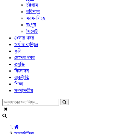
চট্টগ্রাম
বরিশাল
ময়মনসিংহ
রংপুর
সিলেট
খেলার খবর
অর্থ ও বানিজ্য
কৃষি
দেশের খবর
প্রযুক্তি
বিনোদন
রাজনীতি
শিক্ষা
সম্পাদকীয়
আন্তর্জাতিক