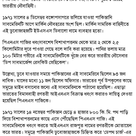
ভারতীয় নৌবাহিনী।
১৯৭১ সালের ৪ ডিসেম্বর বঙ্গোপসাগরে তলিয়ে যাওয়া পাকিস্তানি
সাবমেরিনটি আগে মার্কিন নৌবহরের অংশ ছিল। মার্কিন সামরিক বাহিনীতে
এই ডুবোজাহজটি ইউএসএস ডিবালো নামে ব্যবহার হতো।
পিএনএস গাজির ধ্বংসাবশেষ বিশাখাপত্তনম থেকে মাত্র ২ থেকে ২.৫
কিলোমিটার দূরে পাওয়া গেছে বলে দাবি করা হয়েছে। পানির তলায় মাত্র
১০০ মিটার গভীরে এই সাবমেরিনটিকে খুঁজে বের করে ভারতীয় নৌসেনার
‘ডিপ সাবমার্জেন্স রেসকিউ ভেহিকেল’।
উল্লেখ্য, ডুবে যাওয়ার সময়ে পাকিস্তানের এই সাবমেরিনে ছিলেন ৯৩ জন
নাবিক। যাদের মধ্যে ১১ জন ছিলেন অফিসার। ভারতের পূর্ব উপকূলের কাছে
সমুদ্রে মাইন বসানোর জন্যে এই সাবমেরিনকে পাঠানো হয়েছিল। এছাড়া
ভারতের বিমানবাহী রণতরী আইএনএস বিক্রান্ত ধ্বংস করারও দায়িত্ব দেওয়া
হয়েছিল পিএনএস গাজিকে।
১৯৭১ সালের ১৪ নভেম্বর পাকিস্তান ছেড়ে ৪ হাজার ৮০০ কি. মি. পথ পাড়ি
দিয়ে বিশাখাপত্তনমের কাছে এসে পৌঁছেছিল পিএনএস গাজি। এই
সাবমেরিনকে ধ্বংস করতে আইএনএস রাজপুত নামের রণতরীকে মোতায়েন
করে ভারত। সমুদ্রে পাকিস্তানি ডুবোজাহাজকে চিহ্নিত করে ‘ডেপথ চার্জ’-এর