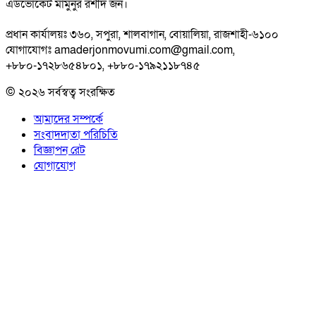
এডভোকেট মামুনুর রশীদ জন।
প্রধান কার্যালয়ঃ ৩৬০, সপুরা, শালবাগান, বোয়ালিয়া, রাজশাহী-৬১০০
যোগাযোগঃ amaderjonmovumi.com@gmail.com,
+৮৮০-১৭২৮৬৫৪৮০১, +৮৮০-১৭৯২১১৮৭৪৫
© ২০২৬ সর্বস্বত্ব সংরক্ষিত
আমাদের সম্পর্কে
সংবাদদাতা পরিচিতি
বিজ্ঞাপন রেট
যোগাযোগ