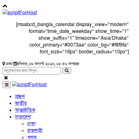
[msabcd_bangla_calendar display_view=”modern”
format=”time_date_weekday” show_time=”1″
show_suffix=”1″ timezone=”Asia/Dhaka”
color_primary=”#0073aa” color_bg=”#f8f9fa”
font_size=”16px” border_radius=”10px”]
ঢাকা
রবিবার, ০৯ অগাস্ট ২০২৬, ০৮:৫০ অপরাহ্ন
প্রচ্ছদ
জাতীয়
আন্তর্জাতিক
সারাদেশ
ঢাকা
রাজশাহী
খুলনা