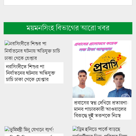
ময়মনসিংহ বিভাগের আরো খবর
নরসিংদীতে শিশুর পা
নির্যাতনের ঘটনায় অভিযুক্ত
চাচি ঢাকা থেকে গ্রেপ্তার
প্রবাসের স্বপ্ন দেখিয়ে প্রতারণা:
মানব পাচারকারী আওয়ালের
বিরুদ্ধে দুই তরুণকে নিঃস্ব
করার অভিযোগ