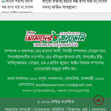
কারো বক্তব্য প্রচার বন্ধ রাখা যায় না,সংসদ
সদস্য রুমিন ফারহানা!
স্বাস্থ্যখাতে বাজেটের সুফল পৌঁছাতে হবে
রোগীর দোরগোড়ায়: এমপি মিলন
তিন দশকের সাংবাদিকতার অবসান :
সম্পাদক ও প্রকাশকঃ মোঃ হায়দার আলী, নির্বাহী সম্পাদকঃ সোহেল রানা,
সলঙ্গার সাংবাদিক সাহেদ আলীর চিরবিদায়
উপদেষ্টামন্ডলীর সভাপতিঃ মোঃ রফিকুল ইসলাম রবি, উপদেষ্টাঃ ইঞ্জি.
আরিফুজ্জামান সোহেল, এম এ হাবিব জুয়েল, আইন বিষয়ক সম্পাদকঃ
এডভোকেট মামুনুর রশীদ জন।
জুলাই গণ অভ্যুত্থান দিবসে রাজশাহীতে
প্রধান কার্যালয়ঃ ৩৬০, সপুরা, শালবাগান, বোয়ালিয়া, রাজশাহী-৬১০০
জামায়াতে ইসলামীর মিছিল ও গণসমাবেশ
যোগাযোগঃ amaderjonmovumi.com@gmail.com,
+৮৮০-১৭২৮৬৫৪৮০১, +৮৮০-১৭৯২১১৮৭৪৫
© ২০২৬ সর্বস্বত্ব সংরক্ষিত
ইসলামপুরে শত্রুতার জেরে কুয়েত
আমাদের সম্পর্কে
সংবাদদাতা পরিচিতি
বিজ্ঞাপন রেট
যোগাযোগ