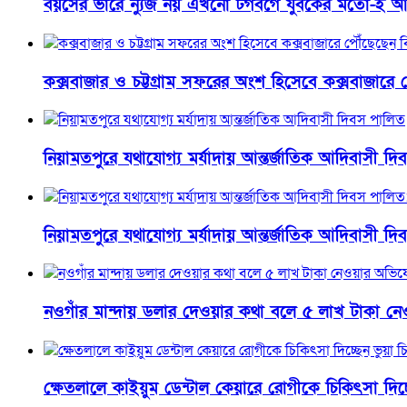
বয়সের ভারে ন্যুজ নয় এখনো টগবগে যুবকের মতো-ই আছ
কক্সবাজার ও চট্টগ্রাম সফরের অংশ হিসেবে কক্সবাজারে পৌ
নিয়ামতপুরে যথাযোগ্য মর্যাদায় আন্তর্জাতিক আদিবাসী দ
নিয়ামতপুরে যথাযোগ্য মর্যাদায় আন্তর্জাতিক আদিবাসী দিব
নওগাঁর মান্দায় ডলার দেওয়ার কথা বলে ৫ লাখ টাকা নেওয়
ক্ষেতলালে কাইয়ুম ডেন্টাল কেয়ারে রোগীকে চিকিৎসা দিচ্