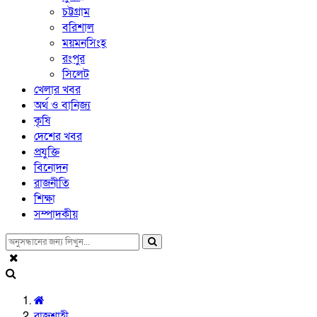
চট্টগ্রাম
বরিশাল
ময়মনসিংহ
রংপুর
সিলেট
খেলার খবর
অর্থ ও বানিজ্য
কৃষি
দেশের খবর
প্রযুক্তি
বিনোদন
রাজনীতি
শিক্ষা
সম্পাদকীয়
রাজশাহী