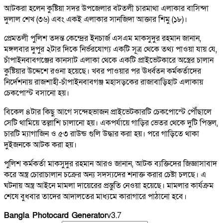
আটকরা হলেন কুষ্টিয়া সদর উপজেলার বটতলী চারমাথা এলাকার বাসিন্দা
দুলাল শেখ (৩৬) এবং একই এলাকার সানজিদা আক্তার শিমু (১৮)।
প্রেমতলী পুলিশ তদন্ত কেন্দ্রের ইনচার্জ এসএম মাকসুদুর রহমান জানান,
মঙ্গলবার দুপুর ২টার দিকে নির্ভরযোগ্য একটি সূত্র থেকে তথ্য পাওয়া যায় যে,
চাঁপাইনবাবগঞ্জের কানসাট এলাকা থেকে একটি প্রাইভেটকারে অস্ত্রের চালান
কুষ্টিয়ার উদ্দেশে রওনা হয়েছে। খবর পাওয়ার পর ঊর্ধ্বতন কর্মকর্তাদের
নির্দেশনায় রাজশাহী-চাঁপাইনবাবগঞ্জ মহাসড়কের রাজাবাড়িহাট এলাকায়
চেকপোস্ট বসানো হয়।
বিকেল ৪টার কিছু আগে সন্দেহভাজন প্রাইভেটকারটি চেকপোস্টে পৌঁছালে
সেটি থামিয়ে তল্লাশি চালানো হয়। একপর্যায়ে গাড়ির ভেতর থেকে দুটি পিস্তল,
চারটি ম্যাগাজিন ও ৫৩ রাউন্ড গুলি উদ্ধার করা হয়। পরে গাড়িতে থাকা
দুইজনকে আটক করা হয়।
পুলিশ কর্মকর্তা মাকসুদুর রহমান আরও জানান, আটক ব্যক্তিদের জিজ্ঞাসাবাদ
করে অস্ত্র চোরাচালান চক্রের অন্য সদস্যদের শনাক্ত করার চেষ্টা চলছে। এ
ঘটনায় অস্ত্র আইনে মামলা দায়েরের প্রস্তুতি নেওয়া হয়েছে। মামলার কার্যক্রম
শেষে বুধবার তাদের আদালতের মাধ্যমে কারাগারে পাঠানো হবে।
Bangla Photocard Generator
v3.7