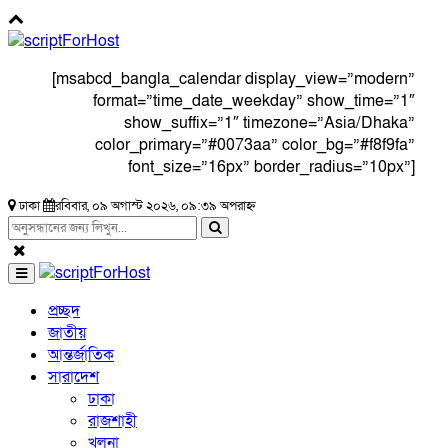
[msabcd_bangla_calendar display_view=”modern”
format=”time_date_weekday” show_time=”1″
show_suffix=”1″ timezone=”Asia/Dhaka”
color_primary=”#0073aa” color_bg=”#f8f9fa”
font_size=”16px” border_radius=”10px”]
ঢাকা
রবিবার, ০৯ অগাস্ট ২০২৬, ০৯:৩৯ অপরাহ্ন
প্রচ্ছদ
জাতীয়
আন্তর্জাতিক
সারাদেশ
ঢাকা
রাজশাহী
খুলনা