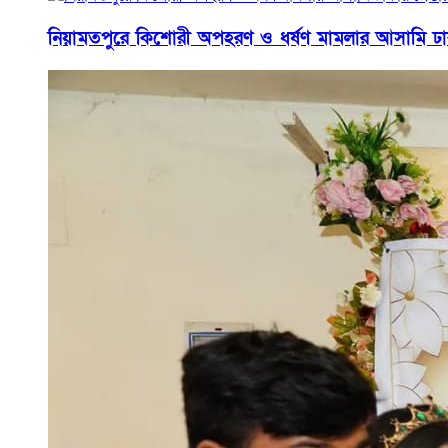
নিয়ামতপুরে কিশোরী অপহরণ ও ধর্ষণ মামলার আসামি ঢাকায়