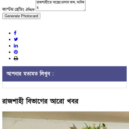
কাস্টম হেডিং
ঐচ্ছিক
Generate Photocard
আপনার মতামত লিখুন :
রাজশাহী বিভাগের আরো খবর