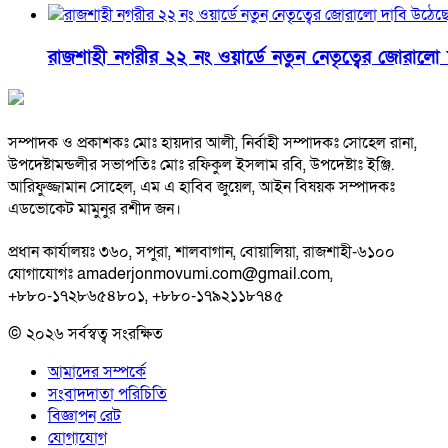
রাজশাহী নগরীর ২২ নং ওয়ার্ডে নতুন নেতৃত্বের জোরালো
সম্পাদক ও প্রকাশকঃ মোঃ হায়দার আলী, নির্বাহী সম্পাদকঃ সোহেল রানা,
উপদেষ্টামন্ডলীর সভাপতিঃ মোঃ রফিকুল ইসলাম রবি, উপদেষ্টাঃ ইঞ্জি.
আরিফুজ্জামান সোহেল, এম এ হাবিব জুয়েল, আইন বিষয়ক সম্পাদকঃ
এডভোকেট মামুনুর রশীদ জন।
প্রধান কার্যালয়ঃ ৩৬০, সপুরা, শালবাগান, বোয়ালিয়া, রাজশাহী-৬১০০
যোগাযোগঃ amaderjonmovumi.com@gmail.com,
+৮৮০-১৭২৮৬৫৪৮০১, +৮৮০-১৭৯২১১৮৭৪৫
© ২০২৬ সর্বস্বত্ব সংরক্ষিত
আমাদের সম্পর্কে
সংবাদদাতা পরিচিতি
বিজ্ঞাপন রেট
যোগাযোগ