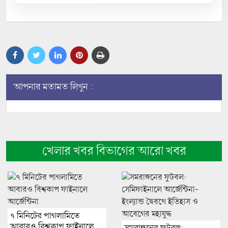
আপনার মতামত লিখুন :
খেলার খবর বিভাগের আরো খবর
৭ মিনিটের পাগলামিতে
আবারও বিশ্বকাপ ফাইনালে