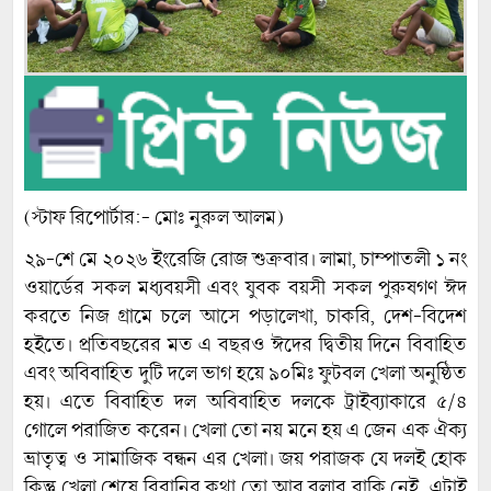
(স্টাফ রিপোর্টার:- মোঃ নুরুল আলম)
২৯-শে মে ২০২৬ ইংরেজি রোজ শুক্রবার। লামা, চাম্পাতলী ১ নং
ওয়ার্ডের সকল মধ্যবয়সী এবং যুবক বয়সী সকল পুরুষগণ ঈদ
করতে নিজ গ্রামে চলে আসে পড়ালেখা, চাকরি, দেশ-বিদেশ
হইতে। প্রতিবছরের মত এ বছরও ঈদের দ্বিতীয় দিনে বিবাহিত
এবং অবিবাহিত দুটি দলে ভাগ হয়ে ৯০মিঃ ফুটবল খেলা অনুষ্ঠিত
হয়। এতে বিবাহিত দল অবিবাহিত দলকে ট্রাইব্যাকারে ৫/৪
গোলে পরাজিত করেন। খেলা তো নয় মনে হয় এ জেন এক ঐক্য
ভ্রাতৃত্ব ও সামাজিক বন্ধন এর খেলা। জয় পরাজক যে দলই হোক
কিন্তু খেলা শেষে বিরানির কথা তো আর বলার বাকি নেই, এটাই