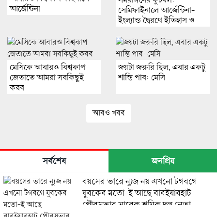
সমরাঙ্গনের ফুটবল:
আর্জেন্টিনা
সেমিফাইনালে আর্জেন্টিনা-
ইংল্যান্ড দ্বৈরথে ইতিহাস ও
আবেগের মহাযুদ্ধ
মেসিকে আবারও বিশ্বকাপ
জয়টা জরুরি ছিল, এবার একটু
জেতাতে আমরা সবকিছুই
শান্তি পাব: মেসি
করব
আরও খবর
সর্বশেষ
জনপ্রিয়
বয়সের ভারে ন্যুজ নয় এখনো টগবগে
যুবকের মতো-ই আছে বারইয়ারহাট
পৌরসভার সাবেক শ্রমিক দল নেতা
হারুনুর রশিদ