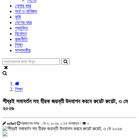
সিলেট
খেলার খবর
অর্থ ও বানিজ্য
কৃষি
দেশের খবর
প্রযুক্তি
বিনোদন
রাজনীতি
শিক্ষা
সম্পাদকীয়
শিক্ষা
শীঘ্রই সমাবর্তন সহ হীরক জয়ন্তী উদযাপন করবে রুয়েট রুয়েট, ৩ মে
২০২৬
sohel
প্রকাশের সময় : মে ৩, ২০২৬, ২:৫৪ অপরাহ্ন /
০