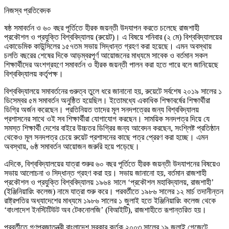
নিজস্ব প্রতিবেদক
ষষ্ঠ সমাবর্তন ও ৬০ বছর পূর্তিতে হীরক জয়ন্তী উদযাপন করতে চলেছে রাজশাহী
প্রকৌশল ও প্রযুক্তি বিশ্ববিদ্যালয় (রুয়েট)। এ বিষয়ে শনিবার (২ মে) বিশ্ববিদ্যালয়ের
একাডেমিক কাউন্সিলের ১৫৭তম সভায় সিদ্ধান্ত গ্রহণ করা হয়েছে। এমন অবস্থায়
চলতি বছরের শেষের দিকে আড়ম্বরপূর্ণ আয়োজনের মাধ্যমে সাবেক ও বর্তমান সকল
শিক্ষার্থীদের অংশগ্রহণে সমাবর্তন ও হীরক জয়ন্তী পালন করা হতে পারে বলে জানিয়েছে
বিশ্ববিদ্যালয় কর্তৃপক্ষ।
বিশ্ববিদ্যালয়ে সমাবর্তনের গুরুত্ব তুলে ধরে জানানো হয়, রুয়েটে সর্বশেষ ২০১৯ সালের ১
ডিসেম্বর ৫ম সমাবর্তন অনুষ্ঠিত হয়েছিল। ইতোমধ্যে একাধিক শিক্ষাবর্ষের শিক্ষার্থীরা
ডিগ্রি অর্জন করেছেন। প্রতিনিয়ত তাদের মূল সনদপত্রের জন্য বিশ্ববিদ্যালয়
প্রশাসনের সাথে ওই সব শিক্ষার্থীরা যোগাযোগ করছেন। সাময়িক সনদপত্র দিয়ে যে
সমস্ত শিক্ষার্থী দেশের বাইরে উচ্চতর ডিগ্রির জন্য আবেদন করছেন, সংশ্লিষ্ট প্রতিষ্ঠান
থেকেও মূল সনদপত্র চেয়ে রুয়েট প্রশাসনের কাছে পত্র প্রেরণ করা হচ্ছে। এমন
অবস্থায়, ৬ষ্ঠ সমাবর্তন আয়োজন জরুরি হয়ে পড়েছে।
এদিকে, বিশ্ববিদ্যালয়ের যাত্রা শুরুর ৬০ বছর পূর্তিতে হীরক জয়ন্তী উদযাপনের বিষয়েও
সভায় আলোচনা ও সিদ্ধান্ত গ্রহণ করা হয়। সভায় জানানো হয়, বর্তমান রাজশাহী
প্রকৌশল ও প্রযুক্তি বিশ্ববিদ্যালয় ১৯৬৪ সালে ‘প্রকৌশল মহাবিদ্যালয়, রাজশাহী’
(ইঞ্জিনিয়ারিং কলেজ) নামে যাত্রা শুরু করে। পরবর্তীতে ১৯৮৬ সালের ১২ মার্চ তদানীন্তন
রাষ্ট্রপতির অধ্যাদেশের মাধ্যমে ১৯৮৬ সালের ১ জুলাই হতে ইঞ্জিনিয়ারিং কলেজ থেকে
‘বাংলাদেশ ইনস্টিটিউট অব টেকনোলজি’ (বিআইটি), রাজশাহীতে রূপান্তরিত হয়।
পরবর্তীতে গণপ্রজাতন্ত্রী বাংলাদেশ সরকার কর্তৃক ২০০৩ সালের ১৯ জুলাই গেজেটে