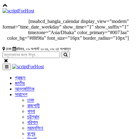
[msabcd_bangla_calendar display_view=”modern”
format=”time_date_weekday” show_time=”1″ show_suffix=”1″
timezone=”Asia/Dhaka” color_primary=”#0073aa”
color_bg=”#f8f9fa” font_size=”16px” border_radius=”10px”]
ঢাকা
রবিবার, ০৯ অগাস্ট ২০২৬, ০৯:২৪ অপরাহ্ন
প্রচ্ছদ
জাতীয়
আন্তর্জাতিক
সারাদেশ
ঢাকা
রাজশাহী
খুলনা
চট্টগ্রাম
বরিশাল
ময়মনসিংহ
রংপুর