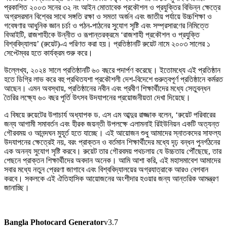
প্রকাশিত ২০০৩ সনের ৩২ নং আইন মোতাবেক প্রকৌশল ও প্রযুক্তির বিভিন্ন ক্ষেত্রে
অগ্রসরমান বিশ্বের সাথে সঙ্গতি রক্ষা ও সমতা অর্জন এবং জাতীয় পর্যায়ে উচ্চশিক্ষা ও
গবেষণার আধুনিক জ্ঞান চর্চা ও পঠন-পাঠনের সুযোগ সৃষ্টি এবং সম্প্রসারণের নিমিত্তে
বিআইটি, রাজশাহীকে উন্নীত ও রূপান্তরক্রমে ‘রাজশাহী প্রকৌশল ও প্রযুক্তি
বিশ্ববিদ্যালয়’ (রুয়েট)-এ পরিণত করা হয়। প্রতিষ্ঠানটি রুয়েট নামে ২০০৩ সালের ১
সেপ্টেম্বর হতে কার্যক্রম শুরু করে।
উল্লেখ্য, ২০২৪ সালে প্রতিষ্ঠানটি ৬০ বছরে পদার্পণ করেছে। ইতোমধ্যে এই প্রতিষ্ঠান
হতে ডিগ্রি লাভ করে বহু প্রথিতযশা প্রকৌশলী দেশ-বিদেশে গুরুত্বপূর্ণ প্রতিষ্ঠানে কর্মরত
আছেন। এমন অবস্থায়, প্রতিষ্ঠানের নবীন এবং প্রবীণ শিক্ষার্থীদের মধ্যে সেতুবন্ধন
তৈরির লক্ষ্যে ৬০ বছর পূর্তি উৎসব উদযাপনের প্রয়োজনীয়তা দেখা দিয়েছে।
এ বিষয়ে রুয়েটের উপাচার্য অধ্যাপক ড. এস এম আব্দুর রাজ্জাক বলেন, ‘রুয়েট পরিবারের
জন্য আগামী সমাবর্তন এবং হীরক জয়ন্তী উপলক্ষে এলামনাই রিইউনিয়ন একটি অত্যন্ত
গৌরবময় ও আনন্দঘন মুহূর্ত হতে যাচ্ছে। এই আয়োজন শুধু আমাদের স্নাতকদের সাফল্য
উদযাপনের ক্ষেত্রেই নয়, বরং প্রাক্তন ও বর্তমান শিক্ষার্থীদের মধ্যে দৃঢ় বন্ধন পুনর্গঠনের
এক অনন্য সুযোগ সৃষ্টি করবে। রুয়েট তার গৌরবময় পথচলায় যে উচ্চতায় পৌঁছেছে, তার
পেছনে প্রাক্তন শিক্ষার্থীদের অবদান অনেক। আমি আশা করি, এই মহাসমাবেশ আমাদের
সবার মধ্যে নতুন প্রেরণা জাগাবে এবং বিশ্ববিদ্যালয়ের অগ্রযাত্রাকে আরও বেগবান
করবে। সকলকে এই ঐতিহাসিক আয়োজনের অংশীদার হওয়ার জন্য আন্তরিক আমন্ত্রণ
জানাচ্ছি।
Bangla Photocard Generator
v3.7