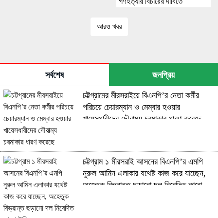
গণহত্যার বিচারের দাবিতে
মানববন্ধন ও সমাবেশ
আরও খবর
সর্বশেষ
জনপ্রিয়
চট্টগ্রামের মীরসরাইয়ে বিএনপি’র নেতা কর্মীর
পরিচয়ে চেয়ারম্যান ও মেম্বার হওয়ার
খায়েসধারীদের দৌরাত্ম্য চরমাকার ধারণ করেছে
চট্টগ্রাম ১ মীরসরাই আসনের বিএনপি’র এমপি
নুরুল আমিন এলাকার যথেষ্ট কাজ করে যাচ্ছেন,
অহেতুক বিভ্রান্ত ছড়ানো দল নিবেদিত কারো
উচিত নয়