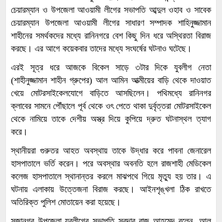
চেয়ারম্যান ও উপজেলা আওয়ামী লীগের সভাপতি আব্দুল ওহাব ও সাবেক
চেয়ারম্যান উপজেলা আওয়ামী লীগের সাধারণ সম্পাদক শাহিনুজ্জামান
শাহীনের সমর্থকদের মধ্যে রানিনগরে বেশ কিছু দিন ধরে অস্থিরতা বিরাজ
করছে। এর আগে কয়েকবার তাদের মধ্যে সংঘর্ষের ঘটনাও ঘটেছে।
এরই সূত্র ধরে আজকে বিকেল সাড়ে ৩টার দিকে যুবলীগ নেতা
(শাহীনুজ্জামান শাহীন গ্রুপের) আল আমিন আত্মীয়ের বাড়ি থেকে দাওয়াত
খেয়ে মোটরসাইকেলযোগে বাড়িতে আসছিলেন। পথিমধ্যে রানিনগর
ক্লাবের সামনে পৌঁছালে পূর্ব থেকে ওৎ পেতে থাকা দুর্বৃত্তরা মোটরসাইকেল
থেকে নামিয়ে তাকে দেশীয় অস্ত্র দিয়ে কুপিয়ে দ্রুত ঘটনাস্থল ত্যাগ
করে।
স্থানীয়রা গুরুতর আহত অবস্থায় তাকে উদ্ধার করে পাবনা জেনারেল
হাসপাতালে ভর্তি করেন। পরে অবস্থার অবনতি হলে রাজশাহী মেডিকেল
কলেজ হাসপাতালে স্থানান্তর করলে মাঝপথে গিয়ে মৃত্যু হয় তার। এ
ঘটনায় এলাকায় উত্তেজনা বিরাজ করছে। আইনশৃঙ্খলা ঠিক রাখতে
অতিরিক্ত পুলিশ মোতায়েন করা হয়েছে।
সুজানগর উপজেলা যুবলীগের সভাপতি সরদার রাজু আহমেদ বলেন, আল