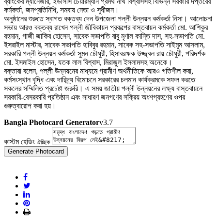
ব্যাংকের ম্যানেজার, ইউসিসি চেয়ারম্যান প্রমথ নাথ বিশ্বাসসহ বিভিন্ন সরকারি দপ্তরের
কর্মকর্তা, জনপ্রতিনিধি, সমবায় নেতা ও সুধীজন।
অনুষ্ঠানের শুরুতে স্বাগত বক্তব্য দেন উপজেলা পল্লী উন্নয়ন কর্মকর্তা নিসা। আলোচনা
সভায় আরও বক্তব্য রাখেন পল্লী জীবিকায়ন প্রকল্পের বাস্তবায়ন কর্মকর্তা মো. আশিকুর
রহমান, গাজী জাকির হোসেন, সাবেক সভাপতি বাবু মৃণাল কান্তি দাস, সহ-সভাপতি মো.
ইসরাইল মাস্টার, সাবেক সভাপতি হাবিবুর রহমান, সাবেক সহ-সভাপতি সাইমুম আসলাম,
সরকারি পল্লী উন্নয়ন কর্মকর্তা সুমন চৌধুরী, হিসাবরক্ষক উজ্জ্বল রায় চৌধুরী, পরিদর্শক
মো. ইসমাইল হোসেন, যতক লাল বিশ্বাস, মিরাজুল ইসলামসহ অনেকে।
বক্তারা বলেন, পল্লী উন্নয়নের মাধ্যমে গ্রামীণ অর্থনীতিকে আরও গতিশীল করা,
কর্মসংস্থান বৃদ্ধি এবং দারিদ্র্য বিমোচনে সরকারের চলমান কার্যক্রমকে সফল করতে
সকলের সম্মিলিত প্রচেষ্টা জরুরি। এ সময় জাতীয় পল্লী উন্নয়নের লক্ষ্য বাস্তবায়নে
সরকারি-বেসরকারি প্রতিষ্ঠান এবং সাধারণ জনগণের সক্রিয় অংশগ্রহণের ওপর
গুরুত্বারোপ করা হয়।
Bangla Photocard Generator
v3.7
কাস্টম হেডিং
ঐচ্ছিক
Generate Photocard