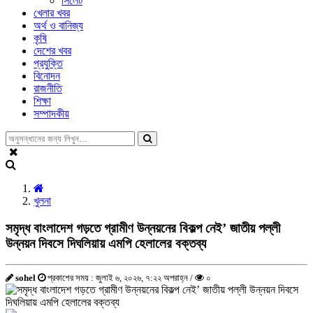
সিলেট
খেলার খবর
অর্থ ও বানিজ্য
কৃষি
দেশের খবর
প্রযুক্তি
বিনোদন
রাজনীতি
শিক্ষা
সম্পাদকীয়
খুলনা
সমৃদ্ধ বাংলাদেশ গড়তে গ্রামীণ উন্নয়নের বিকল্প নেই’ জাতীয় পল্লী
উন্নয়ন দিবসে দিঘলিয়ায় এমপি হেলালের বক্তব্য
sohel
প্রকাশের সময় : জুলাই ৬, ২০২৬, ৭:২২ অপরাহ্ন /
০