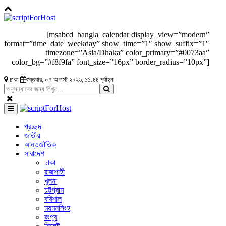
[msabcd_bangla_calendar display_view=”modern”
format=”time_date_weekday” show_time=”1″ show_suffix=”1″
timezone=”Asia/Dhaka” color_primary=”#0073aa”
color_bg=”#f8f9fa” font_size=”16px” border_radius=”10px”]
ঢাকা
শুক্রবার, ০৭ অগাস্ট ২০২৬, ১১:৪৪ পূর্বাহ্ন
প্রচ্ছদ
জাতীয়
আন্তর্জাতিক
সারাদেশ
ঢাকা
রাজশাহী
খুলনা
চট্টগ্রাম
বরিশাল
ময়মনসিংহ
রংপুর