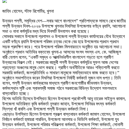
জাহিদ হোসেন, স্টাফ রিপোর্টার, খুলনা
উন্নয়ন পল্লী, সমৃদ্ধির দেশ—সবার আগে বাংলাদেশ” প্রতিপাদ্যকে সামনে রেখে জাতীয়
পল্লী উন্নয়ন দিবস-২০২৬ উপলক্ষে খুলনার দিঘলিয়া উপজেলায় বর্ণাঢ্য র‌্যালি, আলোচনা
সভা ও নানা কর্মসূচির মধ্য দিয়ে দিবসটি উদযাপন করা হয়েছে।
সোমবার সকালে উপজেলা প্রশাসন ও উপজেলা পল্লী উন্নয়ন কার্যালয়ের যৌথ উদ্যোগে
একটি বর্ণাঢ্য র‌্যালি উপজেলা পরিষদ চত্বর থেকে বের হয়ে উপজেলার প্রধান প্রধান
সড়ক প্রদক্ষিণ করে। পরে উপজেলা পরিষদ মিলনায়তনে অনুষ্ঠিত হয় আলোচনা সভা।
অনুষ্ঠানে প্রধান অতিথির বক্তব্যে খুলনা-৪ আসনের সংসদ সদস্য এস. কে. আজিজুল
বারী হেলাল বলেন, “একটি সমৃদ্ধ ও আত্মনির্ভরশীল বাংলাদেশ গড়তে হলে গ্রামীণ
উন্নয়নের বিকল্প নেই। সরকারের বহুমুখী পল্লী উন্নয়ন কর্মসূচির সুফল আজ দেশের
প্রত্যন্ত অঞ্চলের মানুষ ভোগ করছে। গ্রামীণ অর্থনীতিকে আরও শক্তিশালী করতে
সরকারি কর্মকর্তা, জনপ্রতিনিধি ও সাধারণ মানুষকে সমন্বিতভাবে কাজ করতে হবে।”
অনুষ্ঠানে সভাপতিত্ব করেন দিঘলিয়া উপজেলা নির্বাহী কর্মকর্তা সুজন দাস গুপ্ত। তিনি
বলেন, পল্লী উন্নয়ন কার্যক্রমের মাধ্যমে গ্রামীণ জনগোষ্ঠীর জীবনমান উন্নয়ন,
কর্মসংস্থান সৃষ্টি এবং স্বাবলম্বী সমাজ গঠনে সরকারের বিভিন্ন উদ্যোগ সফলভাবে
বাস্তবায়িত হচ্ছে।
বিশেষ অতিথি হিসেবে উপস্থিত ছিলেন উপজেলা প্রকৌশলী আবু তারেক সাইফুল কামাল,
উপজেলা অতিরিক্ত কৃষি কর্মকর্তা নুসরাত জাহান, উপজেলা সিনিয়র মৎস্য কর্মকর্তা
স্নিগ্ধা খাঁ বাবলি এবং উপজেলা পল্লী উন্নয়ন কর্মকর্তা নিসা।
এছাড়াও উপস্থিত ছিলেন উপজেলা প্রকল্প বাস্তবায়ন কর্মকর্তা জামাল হোসেন, উপজেলা
নির্বাচন কর্মকর্তা হুমায়রা পারভিন, উপজেলা আনসার ও ভিডিপি কর্মকর্তা, উপজেলা যুব
উন্নয়ন কর্মকর্তা, উপজেলা পরিবার পরিকল্পনা কর্মকর্তা, উপজেলা শিক্ষা কর্মকর্তা, সোনালী