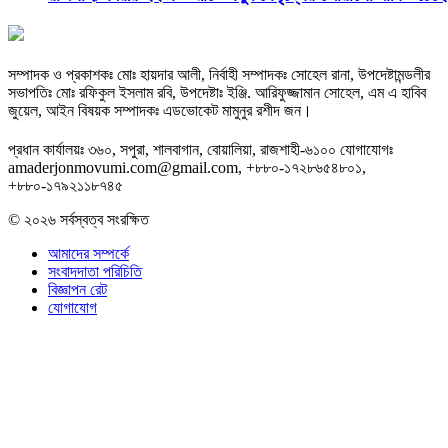
সম্পাদক ও প্রকাশকঃ মোঃ হায়দার আলী, নির্বাহী সম্পাদকঃ সোহেল রানা, উপদেষ্টামন্ডলীর
সভাপতিঃ মোঃ রফিকুল ইসলাম রবি, উপদেষ্টাঃ ইঞ্জি. আরিফুজ্জামান সোহেল, এম এ হাবিব
জুয়েল, আইন বিষয়ক সম্পাদকঃ এডভোকেট মামুনুর রশীদ জন।
প্রধান কার্যালয়ঃ ৩৬০, সপুরা, শালবাগান, বোয়ালিয়া, রাজশাহী-৬১০০ যোগাযোগঃ
amaderjonmovumi.com@gmail.com, +৮৮০-১৭২৮৬৫৪৮০১,
+৮৮০-১৭৯২১১৮৭৪৫
© ২০২৬ সর্বস্বত্ব সংরক্ষিত
আমাদের সম্পর্কে
সংবাদদাতা পরিচিতি
বিজ্ঞাপন রেট
যোগাযোগ