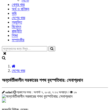
সিলেট
খেলার খবর
অর্থ ও বানিজ্য
কৃষি
দেশের খবর
প্রযুক্তি
বিনোদন
রাজনীতি
শিক্ষা
সম্পাদকীয়
দেশের খবর
অন্তর্বর্তীকালীন সরকারের শপথ বৃহস্পতিবার: সেনাপ্রধান
sohel
প্রকাশের সময় : অগাস্ট ৭, ২০২৪, ৭:৩২ অপরাহ্ন /
১৬
জন্মভূমি নিউজ ডেস্ক: