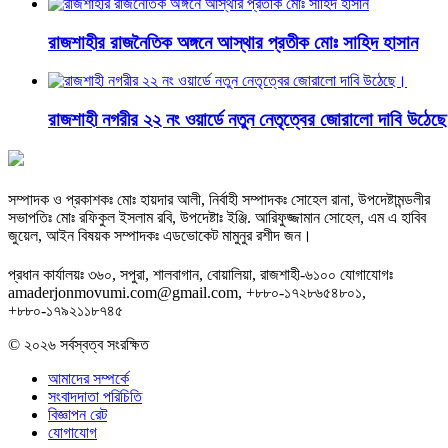
রাজশাহীর রাজনৈতিক অঙ্গনে আস্থার প্রতীক মোঃ সাহিদ হাসান
রাজশাহী নগরীর ২২ নং ওয়ার্ডে নতুন নেতৃত্বের জোরালো দাবি উঠেছ
সম্পাদক ও প্রকাশকঃ মোঃ হায়দার আলী, নির্বাহী সম্পাদকঃ সোহেল রানা, উপদেষ্টামন্ডলীর
সভাপতিঃ মোঃ রফিকুল ইসলাম রবি, উপদেষ্টাঃ ইঞ্জি. আরিফুজ্জামান সোহেল, এম এ হাবিব
জুয়েল, আইন বিষয়ক সম্পাদকঃ এডভোকেট মামুনুর রশীদ জন।
প্রধান কার্যালয়ঃ ৩৬০, সপুরা, শালবাগান, বোয়ালিয়া, রাজশাহী-৬১০০ যোগাযোগঃ
amaderjonmovumi.com@gmail.com, +৮৮০-১৭২৮৬৫৪৮০১,
+৮৮০-১৭৯২১১৮৭৪৫
© ২০২৬ সর্বস্বত্ব সংরক্ষিত
আমাদের সম্পর্কে
সংবাদদাতা পরিচিতি
বিজ্ঞাপন রেট
যোগাযোগ