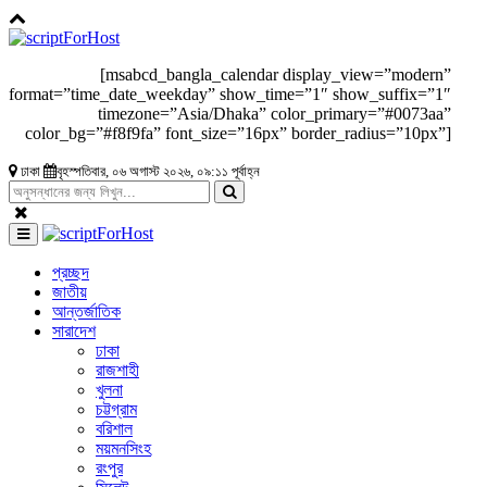
[msabcd_bangla_calendar display_view=”modern”
format=”time_date_weekday” show_time=”1″ show_suffix=”1″
timezone=”Asia/Dhaka” color_primary=”#0073aa”
color_bg=”#f8f9fa” font_size=”16px” border_radius=”10px”]
ঢাকা
বৃহস্পতিবার, ০৬ অগাস্ট ২০২৬, ০৯:১১ পূর্বাহ্ন
প্রচ্ছদ
জাতীয়
আন্তর্জাতিক
সারাদেশ
ঢাকা
রাজশাহী
খুলনা
চট্টগ্রাম
বরিশাল
ময়মনসিংহ
রংপুর