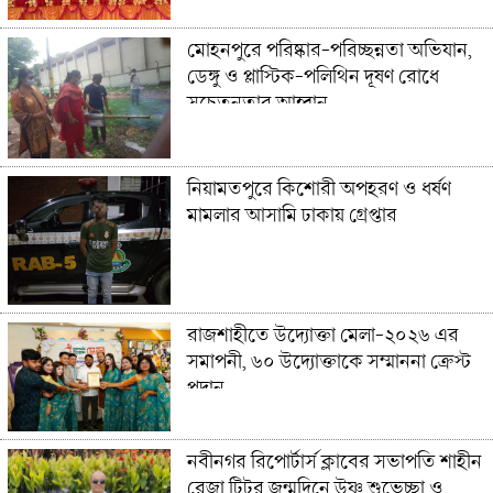
মোহনপুরে পরিষ্কার-পরিচ্ছন্নতা অভিযান,
ডেঙ্গু ও প্লাস্টিক-পলিথিন দূষণ রোধে
সচেতনতার আহ্বান
নিয়ামতপুরে কিশোরী অপহরণ ও ধর্ষণ
মামলার আসামি ঢাকায় গ্রেপ্তার
রাজশাহীতে উদ্যোক্তা মেলা-২০২৬ এর
সমাপনী, ৬০ উদ্যোক্তাকে সম্মাননা ক্রেস্ট
প্রদান
নবীনগর রিপোর্টার্স ক্লাবের সভাপতি শাহীন
রেজা টিটুর জন্মদিনে উষ্ণ শুভেচ্ছা ও