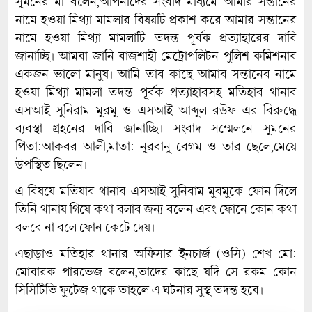
সুমনের মা বলেন,আপনাদের সংবাদ মাধ্যমে আমার সন্তানের
নামে হওয়া মিথ্যা মামলার বিষয়টি প্রকাশ করে আমার সন্তানের
নামে হওয়া মিথ্যা মামলাটি তদন্ত পূর্বক প্রত্যাহারের দাবি
জানাচ্ছি। আমরা জানি রাজশাহী মেট্রোপলিটন পুলিশ কমিশনার
একজন ভালো মানুষ। আমি তার কাছে আমার সন্তানের নামে
হওয়া মিথ্যা মামলা তদন্ত পূর্বক প্রত্যাহারসহ মতিহার থানার
এসআই সুনিরাম মুরমু ও এসআই আব্দুল রউফ এর বিরুদ্ধে
ব্যবস্থা গ্রহনের দাবি জানাচ্ছি। সংবাদ সম্মেলনে সুমনের
পিতা:আকবর আলী,মাতা: নুরবানু বেগম ও তার ছেলে,মেয়ে
উপস্থিত ছিলেন।
এ বিষয়ে মতিয়ার থানার এসআই সুনিরাম মুরমুকে ফোন দিলে
তিনি থানায় গিয়ে কথা বলার জন্য বলেন এবং ফোনে কোন কথা
বলবে না বলে ফোন কেটে দেয়।
এছাড়াও মতিহার থানার অফিসার ইনচার্জ (ওসি) শেখ মো:
মোবারক পারভেজ বলেন,তাদের কাছে যদি সে-রকম কোন
সিসিটিভি ফুটেজ থাকে তাহলে এ ঘটনার সুস্থ তদন্ত হবে।