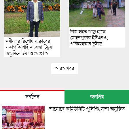
নিজ হাতে ঝাড়ু হাতে
মোহনপুরের ইউএনও,
নবীনগর রিপোর্টার্স ক্লাবের
পরিচ্ছন্নতায় দৃষ্টান্ত
সভাপতি শাহীন রেজা টিটুর
জন্মদিনে উষ্ণ শুভেচ্ছা ও
অভিনন্দন!
আরও খবর
সর্বশেষ
জনপ্রিয়
তানোরে কমিউনিটি পুলিশিং সভা অনুষ্ঠিত