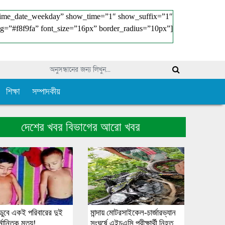
time_date_weekday” show_time=”1″ show_suffix=”1″
g=”#f8f9fa” font_size=”16px” border_radius=”10px”]
শিক্ষা
সম্পাদকীয়
দেশের খবর বিভাগের আরো খবর
 ডুবে একই পরিবারের দুই
মান্দায় মোটরসাইকেল-চার্জারভ্যান
্মান্তিক মৃত্যু!
সংঘর্ষে এইচএসি পরীক্ষার্থী নিহত,