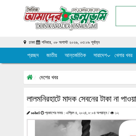
ঢাকা
শনিবার, ০৮ অগাস্ট ২০২৬, ০৩:০৯ পূর্বাহ্ন
প্রচ্ছদ
জাতীয়
আন্তর্জাতিক
সারাদেশ
খেলার খবর
দেশের খবর
লালমনিরহাটে মাদক সেবনের টাকা না পাওয়া
sohel
প্রকাশের সময় : এপ্রিল ৪, ২০২৪, ৮:০৪ অপরাহ্ন /
১২