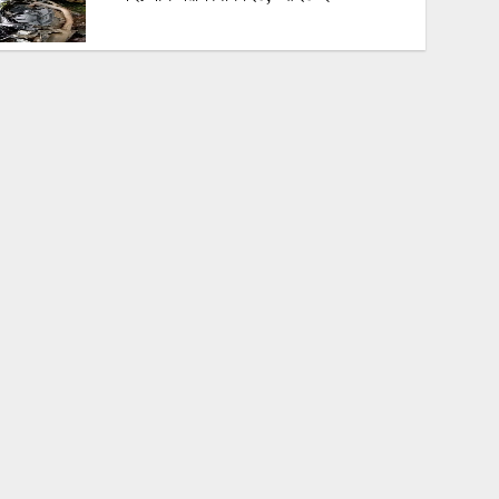
বালুবাহী ট্রাকে ১ কোটি ১৪ লাখ টাকার ভারতীয়
জিরা জব্দ, আটক ১!
রাজশাহীতে ‘আমাদের জন্মভূমি’ পত্রিকার
সম্পাদক মোঃ হায়দারকে ফুলেল সংবর্ধনা
বগুড়া-নওগাঁ সড়কে বেপরোয়া বাসের তাণ্ডব:
প্রাণ গেল ৬ জনের, হাসপাতালে ভর্তি ২০-২৫
জন!!
রাজশাহী চারঘাট পাঁচ মাদক মামলার পলাতক
আসামি গ্রেপ্তার, চারঘাটে পুলিশের বিশেষ
অভিযান
চট্টগ্রামের মীরসরাইয়ে বিএনপি নেতা মজিবুল