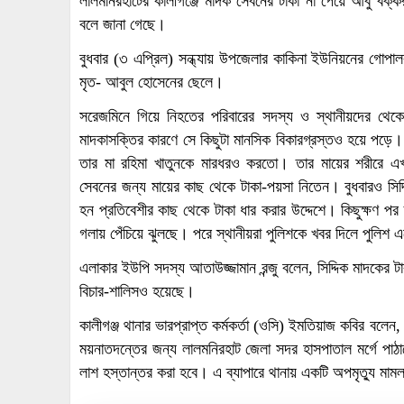
লালমনিরহাটের কালীগঞ্জে মাদক সেবনের টাকা না পেয়ে আবু বক্ক
বলে জানা গেছে।
বুধবার (৩ এপ্রিল) সন্ধ্যায় উপজেলার কাকিনা ইউনিয়নের গোপা
মৃত- আবুল হোসেনের ছেলে।
সরেজমিনে গিয়ে নিহতের পরিবারের সদস্য ও স্থানীয়দের থেকে 
মাদকাসক্তির কারণে সে কিছুটা মানসিক বিকারগ্রস্তও হয়ে পড়ে।
তার মা রহিমা খাতুনকে মারধরও করতো। তার মায়ের শরীরে এ
সেবনের জন্য মায়ের কাছ থেকে টাকা-পয়সা নিতেন। বুধবারও সিদ্
হন প্রতিবেশীর কাছ থেকে টাকা ধার করার উদ্দেশে। কিছুক্ষণ পর 
গলায় পেঁচিয়ে ঝুলছে। পরে স্থানীয়রা পুলিশকে খবর দিলে পুলিশ 
এলাকার ইউপি সদস্য আতাউজ্জামান রন্জু বলেন, সিদ্দিক মাদকের ট
বিচার-শালিসও হয়েছে।
কালীগঞ্জ থানার ভারপ্রাপ্ত কর্মকর্তা (ওসি) ইমতিয়াজ কবির বল
ময়নাতদন্তের জন্য লালমনিরহাট জেলা সদর হাসপাতাল মর্গে পাঠ
লাশ হস্তান্তর করা হবে। এ ব্যাপারে থানায় একটি অপমৃত্যু মাম