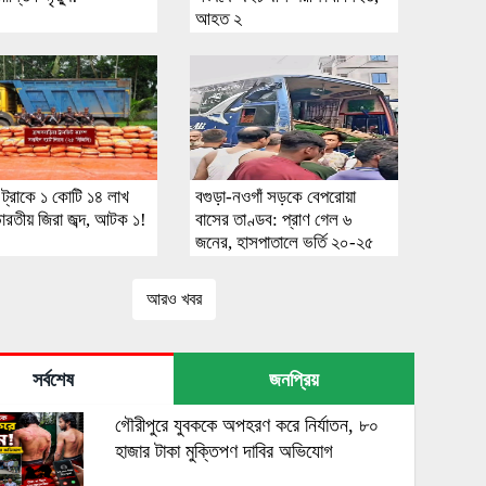
আহত ২
ী ট্রাকে ১ কোটি ১৪ লাখ
বগুড়া-নওগাঁ সড়কে বেপরোয়া
ারতীয় জিরা জব্দ, আটক ১!
বাসের তাণ্ডব: প্রাণ গেল ৬
জনের, হাসপাতালে ভর্তি ২০-২৫
জন!!
আরও খবর
সর্বশেষ
জনপ্রিয়
গৌরীপুরে যুবককে অপহরণ করে নির্যাতন, ৮০
হাজার টাকা মুক্তিপণ দাবির অভিযোগ