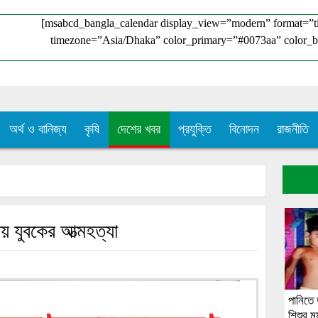
[msabcd_bangla_calendar display_view=”modern” format=”
timezone=”Asia/Dhaka” color_primary=”#0073aa” color_b
অর্থ ও বানিজ্য
কৃষি
দেশের খবর
প্রযুক্তি
বিনোদন
রাজনীতি
য় যুবকের আত্মহত্যা
পানিতে
শিশুর মর