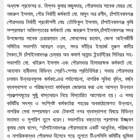
অধ্যক্ষ প্রফেসর ড. বিপ্লব কুমার মজুমদার, পৌরসভার সাবেক মেয়র মো.
নজরুল ইসলাম, পৌর নির্বাহী কর্মকর্তা মো. মামুন অর রশীদ, চাঁপাইনবাবগঞ্জ
পৌরসভার নির্বাহী প্রকৌশলী মোঃ তৌফিকুল ইসলাম, চাঁপাইনবাবগঞ্জ কৃষি
সম্প্রসারণ অধিদপ্তরের কর্মকর্তা মোঃ জহুরুল ইসলাম,চাঁপাইনবাবগঞ্জ সদর
উপজেলার সাবেক চেয়ারম্যান মো. মোখলেশুর রহমান, জেলা আইনজীবী
সমিতির সভাপতি আবদুল ওদুদ, সদর ফাঁড়ির ইনচার্জ নুরুল কাদীর
সৈকত,দি চাঁপাইনবাবগঞ্জ চেম্বার অব কমার্স অ্যান্ড ইন্ডাস্ট্রির সিনিয়র সহ-
সভাপতি মো. খাইরুল ইসলাম এবং পৌরসভার হিসাবরক্ষক কর্মকর্তা মো.
আহসান হাবীবসহ বিভিন্ন শ্রেণি-পেশার প্রতিনিধিরা। সভায় পৌরসভার
চলমান উন্নয়নমূলক কর্মকাণ্ডের পর্যালোচনা, নাগরিক সুবিধা বৃদ্ধি, বর্জ্য
ব্যবস্থাপনা ও পরিচ্ছন্নতা কার্যক্রম জোরদার করা এবং আসন্ন উন্নয়ন
প্রকল্পসমূহের সুষ্ঠু বাস্তবায়ন নিয়ে বিস্তারিত আলোচনা হয়। এ সময়
কমিটির সদস্য ও সংশ্লিষ্ট কর্মকর্তারা শহরের অবকাঠামোগত উন্নয়ন,
নাগরিক সেবা সম্প্রসারণ এবং টেকসই নগর ব্যবস্থাপনা বিষয়ে বিভিন্ন
মতামত ও সুপারিশ তুলে ধরেন। সভাপতির বক্তব্যে প্রশাসক উজ্জ্বল
কুমার ঘোষ বলেন, “চাঁপাইনবাবগঞ্জ পৌরসভাকে একটি আধুনিক, পরিচ্ছন্ন
ও নাগরিকবান্ধব পৌরসভা হিসেবে গড়ে তুলতে টিএলসিসি কমিটির ভূমিকা