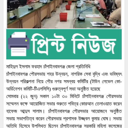
মাহিদুল ইসলাম ফরহাদ চাঁপাইনবাবগঞ্জ জেলা প্রতিনিধি
চাঁপাইনবাবগঞ্জ পৌরসভায় শহর উন্নয়ন, নাগরিক সেবা বৃদ্ধি এবং ভবিষ্যৎ
উন্নয়ন পরিকল্পনা নিয়ে পৌর নগর সমন্বয় কমিটির (টাউন লেভেল কো-
অর্ডিনেশন কমিটি-টিএলসিসি) গুরুত্বপূর্ণ সভা অনুষ্ঠিত হয়েছে
সোমবার (২২ জুন) সকাল ১০টা ৩০ মিনিটে চাঁপাইনবাবগঞ্জ পৌরসভার
সম্মেলন কক্ষে আয়োজিত সভার শুরুতে পবিত্র কোরআন তেলাওয়াত করেন
হাফেজ আব্দুস সালাম। চাঁপাইনবাবগঞ্জ পৌরসভার আয়োজনে অনুষ্ঠিত
সভায় সভাপতিত্ব করেন পৌরসভার প্রশাসক উজ্জ্বল কুমার ঘোষ। সভায়
অতিথি হিসেবে উপস্থিত ছিলেন চাঁপাইনবাবগঞ্জ সরকারি মহিলা কলেজের