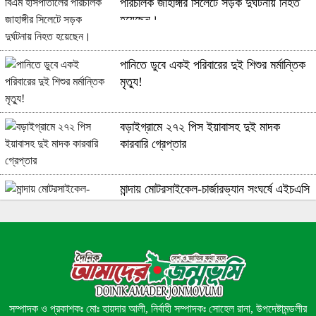
পরিচালক জাহাঙ্গীর সিলেটে সড়ক দুর্ঘটনায় নিহত
হয়েছেন।
পানিতে ডুবে একই পরিবারের দুই শিশুর মর্মান্তিক
মৃত্যু!
বড়াইগ্রামে ২৭২ পিস ইয়াবাসহ দুই মাদক
কারবারি গ্রেপ্তার
মান্দায় মোটরসাইকেল-চার্জারভ্যান সংঘর্ষে এইচএসি
পরীক্ষার্থী নিহত, আহত ২
বালুবাহী ট্রাকে ১ কোটি ১৪ লাখ টাকার ভারতীয়
জিরা জব্দ, আটক ১!
সম্পাদক ও প্রকাশকঃ মোঃ হায়দার আলী, নির্বাহী সম্পাদকঃ সোহেল রানা, উপদেষ্টামন্ডলীর
রাজশাহীতে ‘আমাদের জন্মভূমি’ পত্রিকার সম্পাদক