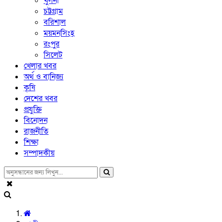
খুলনা
চট্টগ্রাম
বরিশাল
ময়মনসিংহ
রংপুর
সিলেট
খেলার খবর
অর্থ ও বানিজ্য
কৃষি
দেশের খবর
প্রযুক্তি
বিনোদন
রাজনীতি
শিক্ষা
সম্পাদকীয়