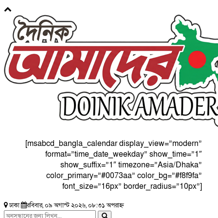
[msabcd_bangla_calendar display_view=”modern”
format=”time_date_weekday” show_time=”1″
show_suffix=”1″ timezone=”Asia/Dhaka”
color_primary=”#0073aa” color_bg=”#f8f9fa”
font_size=”16px” border_radius=”10px”]
ঢাকা
রবিবার, ০৯ অগাস্ট ২০২৬, ০৮:৩১ অপরাহ্ন