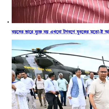
বয়সের ভারে ন্যুজ নয় এখনো টগবগে যুবকের মতো-ই আছ