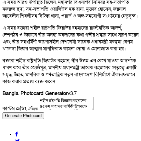
এ সময় আরও উপস্থিত ছিলেন, মহানগর বিএনপির সিনিয়র সহ-সভাপতি
নজরুল হুদা, সহ-সভাপতি ওয়ালিউল হক রানা, মুক্তার হোসেন, জয়নাল
আবেদীন শিবলীসহ বিভিন্ন থানা, ওয়ার্ড ও অঙ্গ-সহযোগী সংগঠনের নেতৃবৃন্দ।
এ সময় বক্তারা শহীদ রাষ্ট্রপতি জিয়াউর রহমানের রাজনৈতিক আদর্শ,
দেশগঠন ও উন্নয়নে তাঁর অনন্য অবদানের কথা গভীর শ্রদ্ধার সাথে স্মরণ করেন
এবং তাঁর সহধর্মিণী আপোসহীন দেশনেত্রী সাবেক প্রধানমন্ত্রী মরহুমা বেগম
খালেদা জিয়ার আত্মার মাগফিরাত কামনা দোয়া ও মোনাজাত করা হয়।
বক্তারা শহীদ রাষ্ট্রপতি জিয়াউর রহমান, বীর উত্তম-এর রেখে যাওয়া আদর্শকে
ধারণ করে তাঁর জ্যেষ্ঠপুত্র, মাননীয় প্রধানমন্ত্রী তারেক রহমানের নেতৃত্বে একটি
সমৃদ্ধ, উন্নত, মানবিক ও গণতান্ত্রিক নতুন বাংলাদেশ বিনির্মাণে ঐক্যবদ্ধভাবে
কাজ করার প্রত্যয় ব্যক্ত করেন
Bangla Photocard Generator
v3.7
কাস্টম হেডিং
ঐচ্ছিক
Generate Photocard