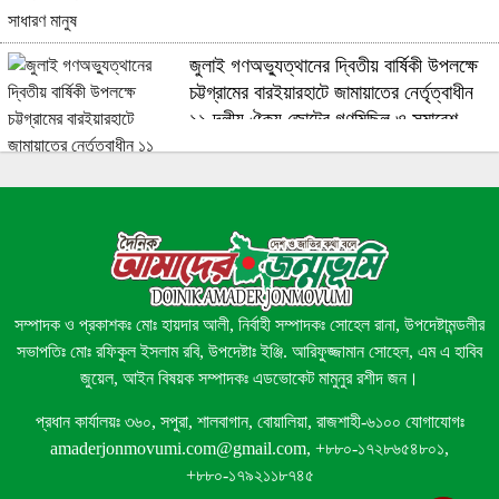
জুলাই গণঅভ্যুত্থানের দ্বিতীয় বার্ষিকী উপলক্ষে
চট্টগ্রামের বারইয়ারহাটে জামায়াতের নের্তৃত্বাধীন
১১ দলীয় ঐক্য জোটের গণমিছিল ও সমাবেশ
জামায়াতে ইসলামী চায় জুলাই যোদ্ধাদের স্বপ্ন
পূরণে জুলাই সনদ বাস্তবায়ন। অধ্যক্ষ মাওঃ
কবিরুল ইসলাম ইসমাইল হোসেন
সম্পাদক ও প্রকাশকঃ মোঃ হায়দার আলী, নির্বাহী সম্পাদকঃ সোহেল রানা, উপদেষ্টামন্ডলীর
সভাপতিঃ মোঃ রফিকুল ইসলাম রবি, উপদেষ্টাঃ ইঞ্জি. আরিফুজ্জামান সোহেল, এম এ হাবিব
জুয়েল, আইন বিষয়ক সম্পাদকঃ এডভোকেট মামুনুর রশীদ জন।
চট্টগ্রামের মীরসরাইয়ের ইছাখালীতে জুলাই
অভ্যূত্থানর দুই বছর পূর্তিতে মিছিল ও আলোচনা
প্রধান কার্যালয়ঃ ৩৬০, সপুরা, শালবাগান, বোয়ালিয়া, রাজশাহী-৬১০০ যোগাযোগঃ
সভা অনুষ্ঠিত
amaderjonmovumi.com@gmail.com, +৮৮০-১৭২৮৬৫৪৮০১,
+৮৮০-১৭৯২১১৮৭৪৫