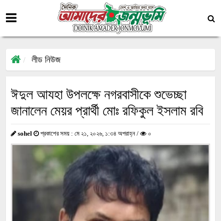
লীড নিউজ
ঈদুল আযহা উপলক্ষে নগরবাসীকে শুভেচ্ছা
জানালেন মেয়র প্রার্থী মোঃ রফিকুল ইসলাম রবি
sohel
প্রকাশের সময় : মে ২১, ২০২৬, ১:৩৪ অপরাহ্ন /
০