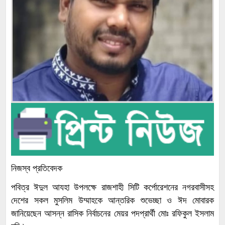
নিজস্ব প্রতিবেদক
পবিত্র ঈদুল আযহা উপলক্ষে রাজশাহী সিটি কর্পোরেশনের নগরবাসীসহ
দেশের সকল মুসলিম উম্মাহকে আন্তরিক শুভেচ্ছা ও ঈদ মোবারক
জানিয়েছেন আসন্ন রাসিক নির্বাচনের মেয়র পদপ্রার্থী মোঃ রফিকুল ইসলাম