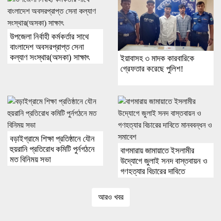
উপজেলা নির্বাহী কর্মকর্তার সাথে
বাংলাদেশ অবসরপ্রাপ্ত সেনা
কল্যাণ সংস্থার(অসকা) সাক্ষাৎ ​
ইয়াবাসহ ৩ মাদক কারবারিকে
গ্রেফতার করেছে পুলিশ!
বড়াইগ্রামে শিক্ষা প্রতিষ্ঠানে যৌন
হুয়রানি প্রতিরোধ কমিটি পুর্নগঠনে
বাগমারায় জামায়াতে ইসলামীর
মত বিনিময় সভা
উদ্যোগে জুলাই সনদ বাস্তবায়ন ও
গণহত্যার বিচারের দাবিতে
মানববন্ধন ও সমাবেশ
আরও খবর