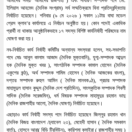
আমাদের সময়/ আমাদের রাজশাহী ) এবং সাধারণ সম্পাদক পদে মো.
ইলিয়াস আহমেদ (দৈনিক সংগ্রাম) সর্ব সম্মতিক্রমে বিনা প্রতিদ্বন্দ্বিতায়
নির্বাচিত হয়েছেন। শনিবার (৯ মে ২০২৬ ) সকাল ১১টায় বাঘা মডেল
প্রেস ক্লাব’র কার্যালয়ে এ নির্বাচন অনুষ্ঠিত হয়। কোন পদেই একাধিক
প্রার্থী না থাকায় আনুষ্ঠানিকভাবে ১৭ সদস্য বিশিষ্ট কার্যনির্বাহী পরিষদের নাম
ঘোষণা করা হয়।
নব-নির্বাচিত কার্য নির্বাহী কমিটির অন্যান্য সদস‍্যরা হলেন, সহ-সভাপতি
পদে মোঃ আবুল কালাম আজাদ (দৈনিক মুক্তবানি), যুগ্ম-সম্পাদক আব্দুল
হক (দৈনিক মুক্ত খবর ), সাংগঠনিক সম্পাদক কামাল হোসেন (দৈনিক
একুশের কন্ঠ), অর্থ সম্পাদক শামিম হোসেন ( দৈনিক আজকের বাংলা),
দপ্তর সম্পাদক রুহুল আমিন ( দৈনিক মানবকণ্ঠ), প্রচার সম্পাদক
মাহামুদুল হাসান কুদ্দুস (দৈনিক দেশ প্রতিদিন), সাংস্কৃতিক সম্পাদক শিবলী
সাদিক (দৈনিক সরেজমিন), ধর্ম বিষয়ক সম্পাদক মাহামুদুর রহমান ভাদু
(দৈনিক রাজশাহীর আলো, দৈনিক ঘোষণা) নির্বাচিত হয়েছেন।
এছাড়াও কার্য নির্বাহী সদস্য পদে নির্বাচিত হয়েছেন জিল্লুর রহমান খান
(দৈনিক বিজয় বাংলাদেশ /চ‍্যানেল ২৩), মেহেদী হাসান ( দৈনিক সমকাল
বার্তা), হোসনে আরা( বিডি ট্রিবিউন), কারিশমা কুমাইরা ( রাজশাহীর সময় )