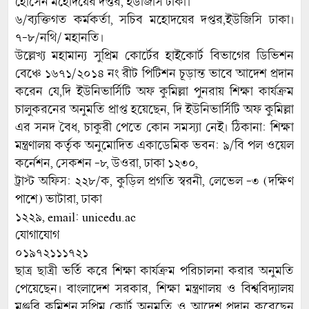
হোসেন মহোদয়ের দপ্তর, ইউজিসি ঢাকা।
৬/ব্যক্তিগত কর্মকর্তা, সচিব মহোদয়ের দপ্তর,ইউজিসি ঢাকা।
৭-৮/নথি/ মহানতি।
উল্লেখ্য মহামান্য সুপ্রিম কোর্টের হাইকোর্ট বিভাগের ডিভিশন
বেঞ্চে ১৬৭১/২০১৪ নং রীট পিটিশন চূড়ান্ত ভাবে আদেশ প্রদান
করেন যে,দি ইউনিভার্সিটি অফ কুমিল্লা পুনরায় শিক্ষা কার্যক্রম
চালুকরনের অনুমতি প্রাপ্ত হয়েছেন, দি ইউনিভার্সিটি অফ কুমিল্লা
এর সনদ বৈধ, চাকুরী পেতে কোন সমস্যা নেই। ঠিকানা: শিক্ষা
মন্ত্রণালয় কর্তৃক অনুমোদিত একাডেমিক ভবন: ৯/বি পল ওয়েল
কর্নেশন, সেকশন -৮, উওরা, ঢাকা ১২৩০,
ট্রাস্ট অফিস: ২২৮/ক, কুড়িল প্রগতি স্বরনী, লেভেল -৩ (দক্ষিণ
পাশে) ভাটারা, ঢাকা
১২২৯, email: unicedu.ac
যোগাযোগ
০১৯৭২১১১৭২১
ছাত্র ছাত্রী ভর্তি করে শিক্ষা কার্যক্রম পরিচালনা করার অনুমতি
পেয়েছেন। বাংলাদেশ সরকার, শিক্ষা মন্ত্রণালয় ও বিশ্ববিদ্যালয়
মঞ্জুরি কমিশন,সুপ্রিম কোর্ট অনুমতি ও আদেশ প্রদান করেছেন