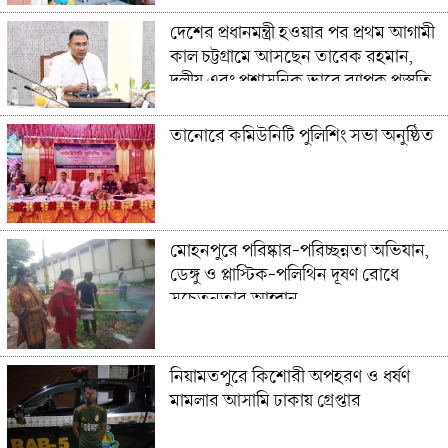
দেশের প্রধানমন্ত্রী হওয়ার পর প্রথম আগামী
কাল চট্টগ্রামে আসছেন তারেক রহমান,
দলীয় এবং প্রশাসনিক ভাবে ব্যাপক প্রস্তুতি
তানোরে কমিউনিটি পুলিশিং সভা অনুষ্ঠিত
মোহনপুরে পরিষ্কার-পরিচ্ছন্নতা অভিযান,
ডেঙ্গু ও প্লাস্টিক-পলিথিন দূষণ রোধে
সচেতনতার আহ্বান
নিয়ামতপুরে কিশোরী অপহরণ ও ধর্ষণ
মামলার আসামি ঢাকায় গ্রেপ্তার