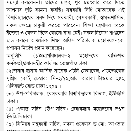
সমস্যা করবেননা। তাদের মন্তব্য খুব চমৎকার করে দিতে
আপনার দৃষ্টি কামনা করছি। সরকারি বিধি মোতাবেক এই
বিশ্ববিদ্যালয়ের সনদ দিয়ে সরকারী, বেসরকারী, স্বায়ত্তশাসিত,
সকল ক্ষেত্রে চাকুরী করতে পারবেন। শিক্ষা মন্ত্রণালয় থেকে
ইন্ডেক্স ও বেতন দিতে কোনো বাধা নেই। সকল নিয়োগ প্রাপ্তদের
ছাড় করনে আঞ্চলিক শিক্ষা অফিস পরিচালক মহোদয়গনকে,
প্রশাসন নির্দেশ প্রদান করেছেন।
অনুলিপি: (১)মহাপরিচালক-২ মহোদয়ের ব্যক্তিগত
কর্মকর্তা,প্রধানমন্ত্রীর কার্যালয় তেজগাঁও ঢাকা
(২)জনাব হাসান আরিফ সাবেক এটর্নি জেনারেল, এডভোকেট
সুপ্রিম কোর্ট, চেম্বার: সি-২/১২,আল বারাকা টাওয়ার ২৪২
এলিফ্যান্ট রোড ঢাকা ১২০৫ ।
(৩) উপ-পরিচালক, বেসরকারি বিশ্ববিদ্যালয় বিভাগ, ইউজিসি
ঢাকা ।
(৪) একান্ত সচিব (উপ-সচিব) চেয়ারম্যান মহোদয়ের দপ্তর
ইউজিসি ঢাকা।
(৫) সিনিয়র সহকারী সচিব, সদস্য প্রফেসর ড.মো: আখতার