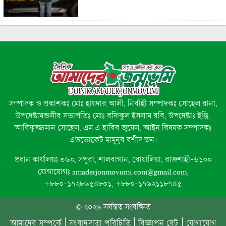
রাজশাহীতে উদ্যোক্তা মেলা-২০২৬ এর
সমাপনী, ৬০ উদ্যোক্তাকে সম্মাননা ক্রেস্ট
প্রদান
নবীনগর রিপোর্টার্স ক্লাবের সভাপতি শাহীন
রেজা টিটুর জন্মদিনে উষ্ণ শুভেচ্ছা ও
সম্পাদক ও প্রকাশকঃ মোঃ হায়দার আলী, নির্বাহী সম্পাদকঃ সোহেল রানা,
অভিনন্দন!
উপদেষ্টামন্ডলীর সভাপতিঃ মোঃ রফিকুল ইসলাম রবি, উপদেষ্টাঃ ইঞ্জি.
আরিফুজ্জামান সোহেল, এম এ হাবিব জুয়েল, আইন বিষয়ক সম্পাদকঃ
এডভোকেট মামুনুর রশীদ জন।
প্রধান কার্যালয়ঃ ৩৬০, সপুরা, শালবাগান, বোয়ালিয়া, রাজশাহী-৬১০০
নিজ হাতে ঝাড়ু হাতে মোহনপুরের
যোগাযোগঃ amaderjonmovumi.com@gmail.com,
ইউএনও, পরিচ্ছন্নতায় দৃষ্টান্ত
+৮৮০-১৭২৮৬৫৪৮০১, +৮৮০-১৭৯২১১৮৭৪৫
© ২০২৬ সর্বস্বত্ব সংরক্ষিত
আমাদের সম্পর্কে
সংবাদদাতা পরিচিতি
বিজ্ঞাপন রেট
যোগাযোগ