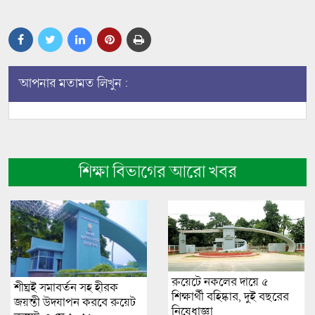
আপনার মতামত লিখুন :
শিক্ষা বিভাগের আরো খবর
রুয়েটে নকলের দায়ে ৫
শীঘ্রই সমাবর্তন সহ হীরক
শিক্ষার্থী বহিষ্কার, দুই বছরের
জয়ন্তী উদযাপন করবে রুয়েট
নিষেধাজ্ঞা