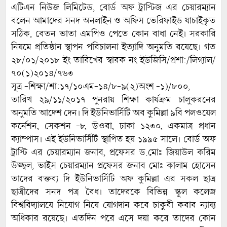
এটিএন নিউজ লিমিটেড, বোর্ড অফ ট্রাস্টিজ এর চেয়ারম্যান
বলেন আমাদের সনদ অনলাইন ও অফিস ভেরিফাইড যাচাইকৃত
সঠিক, বেতন ভাতা এমপিও পেতে কোন বাধা নেই। সরকারি
নিয়মে প্রতিষ্ঠান স্থাপন পরিচালনা ইত্যাদি অনুমতি রয়েছে। গত
২৮/০১/২০১৮ ইং তারিখের স্বারক নং ইউজিসি/প্রশা:/লিগ্যাল/
৭০(১)২০১৪/৭৬৩
সূত্র -শিক্ষা/শা:১৭/১০এম-১৪/৮-৯(২)অংশ -১)/৮০০,
তারিখ ২৯/১১/২০১৭ পুনরায় শিক্ষা কার্যক্রম চালুকরনের
অনুমতি আদেশ দেন। দি ইউনিভার্সিটি অব কুমিল্লা ৯বি পলওয়েল
কর্নেশন, সেকশন -৮, উওরা, ঢাকা ১২৩০, একমাত্র প্রধান
ক্যাম্পাস। এই ইউনিভার্সিটি স্থাপিত হয় ১৯৯৫ সালে। বোর্ড অফ
ট্রাস্টি এর চেয়ারম্যান জনাব, প্রফেসর ড.মোঃ জিয়াউল করিম
উজ্জ্বল, ভাইস চেয়ারম্যান প্রফেসর জনাব মোঃ কালাম হোসেন
তাদের বক্তব্য দি ইউনিভার্সিটি অফ কুমিল্লা এর সকল ছাত্র
ছাত্রীদের সনদ পত্র বৈধ। তাদেরকে বিভিন্ন স্কুল কলেজ
বিশ্ববিদ্যালয়ে নিয়োগ নিয়ে যোগদান করে চাকুরী করার ন্যায্য
অধিকার রয়েছে। এতদিন পরে এসে দয়া করে তাদের কোন