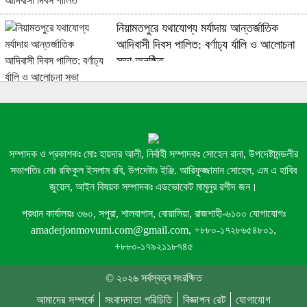
নিয়ামতপুরে যথাযোগ্য মর্যাদায় আন্তর্জাতিক
আদিবাসী দিবস পালিত: বর্ণাঢ্য র্যালি ও আলোচনা
সভা অনুষ্ঠিত
নওগাঁর মান্দায় ডলার দেওয়ার কথা বলে ৫ লাখ
টাকা নেওয়ার অভিযোগ, গ্রেপ্তার ২
সম্পাদক ও প্রকাশকঃ মোঃ হায়দার আলী, নির্বাহী সম্পাদকঃ সোহেল রানা, উপদেষ্টামন্ডলীর
সভাপতিঃ মোঃ রফিকুল ইসলাম রবি, উপদেষ্টাঃ ইঞ্জি. আরিফুজ্জামান সোহেল, এম এ হাবিব
জুয়েল, আইন বিষয়ক সম্পাদকঃ এডভোকেট মামুনুর রশীদ জন।
ক্ষেতলালে কাইয়ুম ডেন্টাল কেয়ারে রোগীকে চিকিৎসা
প্রধান কার্যালয়ঃ ৩৬০, সপুরা, শালবাগান, বোয়ালিয়া, রাজশাহী-৬১০০ যোগাযোগঃ
দিচ্ছেন ভুয়া চিকিৎসক
amaderjonmovumi.com@gmail.com, +৮৮০-১৭২৮৬৫৪৮০১,
+৮৮০-১৭৯২১১৮৭৪৫
মান্দায় আর্জেন্টিনার পতাকা নামাতে গিয়ে
বিদ্যুৎস্পৃষ্টে কিশোরের মৃত্যু
© ২০২৬ সর্বস্বত্ব সংরক্ষিত
আমাদের সম্পর্কে
সংবাদদাতা পরিচিতি
বিজ্ঞাপন রেট
যোগাযোগ