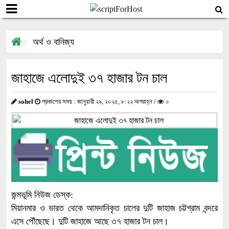
অর্থ ও বানিজ্য
জাহাজে এলোদুই ৩৭ হাজার টন চাল
sohel
প্রকাশের সময় : জানুয়ারী ২৯, ২০২৫, ৮:২২ অপরাহ্ন /
০
জন্মভূমি নিউজ ডেস্ক:
মিয়ানমার ও ভারত থেকে আমদানিকৃত চালের দুটি জাহাজ চট্টগ্রাম বন্দরে
এসে পৌঁছেছে। দুটি জাহাজে আছে ৩৭ হাজার টন চাল।