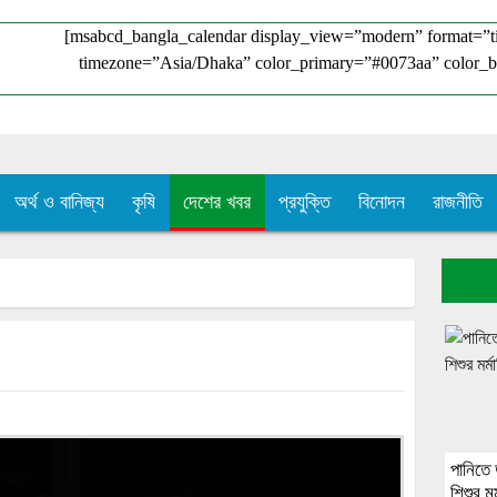
[msabcd_bangla_calendar display_view=”modern” format=”
timezone=”Asia/Dhaka” color_primary=”#0073aa” color_b
অর্থ ও বানিজ্য
কৃষি
দেশের খবর
প্রযুক্তি
বিনোদন
রাজনীতি
পানিতে
শিশুর মর