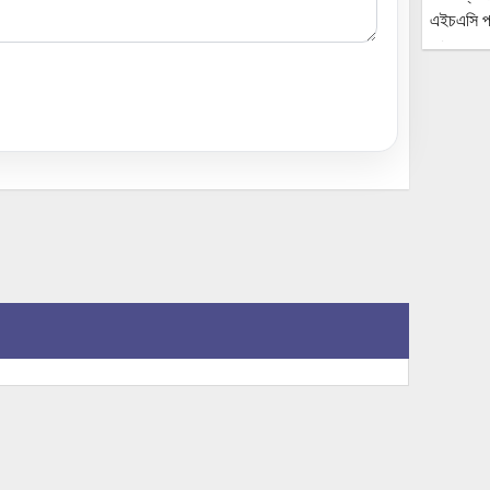
সম্পাদক ও প্রকাশকঃ মোঃ হায়দার আলী, নির্বাহী সম্পাদকঃ সোহেল রানা,
প
উপদেষ্টামন্ডলীর সভাপতিঃ মোঃ রফিকুল ইসলাম রবি, উপদেষ্টাঃ ইঞ্জি.
য