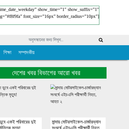
time_date_weekday” show_time=”1″ show_suffix=”1″
g=”#f8f9fa” font_size=”16px” border_radius=”10px”]
শিক্ষা
সম্পাদকীয়
দেশের খবর বিভাগের আরো খবর
 ডুবে একই পরিবারের দুই
মান্দায় মোটরসাইকেল-চার্জারভ্যান
্মান্তিক মৃত্যু!
সংঘর্ষে এইচএসি পরীক্ষার্থী নিহত,