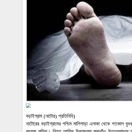
বড়াইগ্রাম (নাটোর) প্রতিনিধি)
নাটোরের বড়াইগ্রামের পশ্চিম মালিপাড়া এলাকা থেকে গতকাল ব
করেছে পুলিশ। নিহত আরিফ উপজেলার মাঝগাঁও উত্তরপাড়ার আব