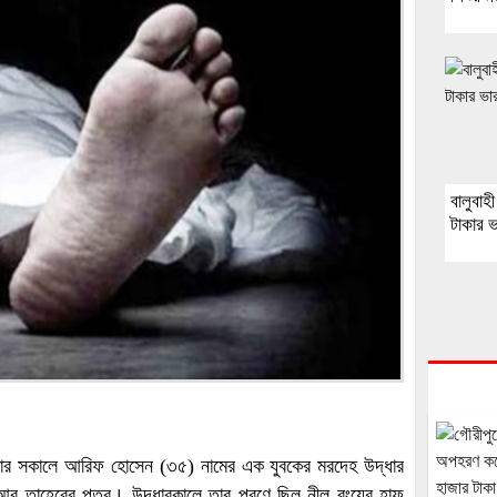
বালুবাহ
টাকার ভ
ুধবার সকালে আরিফ হোসেন (৩৫) নামের এক যুবকের মরদেহ উদ্ধার
ু তাহেরের পুত্র। উদ্ধারকালে তার পরণে ছিল নীল রংয়ের হাফ