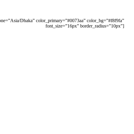
one=”Asia/Dhaka” color_primary=”#0073aa” color_bg=”#f8f9fa”
font_size=”16px” border_radius=”10px”]