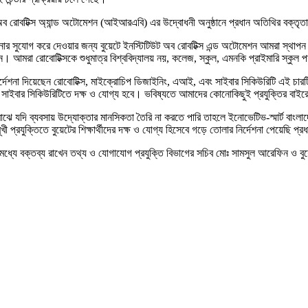
িউট অব রোবটিক্স অ্যান্ড অটোমেশন (আইআরএবি) এর উদ্বোধনী অনুষ্ঠানে প্রধান অতিথির বক্ত
া ও জানার সুযোগ করে দেওয়ার জন্য বুয়েটে ইনস্টিটিউট অব রোবটিক্স এন্ড অটোমেশন আমরা স
েন। আমরা রোবোটিক্সকে শুধুমাত্র বিশ্ববিদ্যালয় নয়, কলেজ, স্কুল, এমনকি প্রাইমারি স্কুল প
্দেশনা দিয়েছেন রোবোটিক্স, মাইক্রোচিপ ডিজাইনিং, এআই, এবং সাইবার সিকিউরিটি এই চারটি ফ্
চিপ ও সাইবার সিকিউরিটিতে দক্ষ ও যোগ্য হবে। ভবিষ্যতে আমাদের কোনোকিছুই প্রযুক্তির বাই
ের মাঝে যদি ব্যবসায় উদ্যোক্তার মানসিকতা তৈরি না করতে পারি তাহলে ইনোভেটিভ-স্মার্ট বাংল
যুক্তিতে বুয়েটের শিক্ষার্থীদের দক্ষ ও যোগ্য হিসেবে গড়ে তোলার নির্দেশনা পেয়েছি প্রধ
র মধ্যে বক্তব্য রাখেন তথ্য ও যোগাযোগ প্রযুক্তি বিভাগের সচিব মোঃ সামসুল আরেফিন ও বুয়