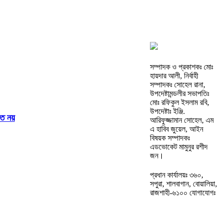
সম্পাদক ও প্রকাশকঃ মোঃ
হায়দার আলী, নির্বাহী
সম্পাদকঃ সোহেল রানা,
উপদেষ্টামন্ডলীর সভাপতিঃ
মোঃ রফিকুল ইসলাম রবি,
উপদেষ্টাঃ ইঞ্জি.
ত নয়
আরিফুজ্জামান সোহেল, এম
এ হাবিব জুয়েল, আইন
বিষয়ক সম্পাদকঃ
এডভোকেট মামুনুর রশীদ
জন।
প্রধান কার্যালয়ঃ ৩৬০,
সপুরা, শালবাগান, বোয়ালিয়া,
রাজশাহী-৬১০০ যোগাযোগঃ