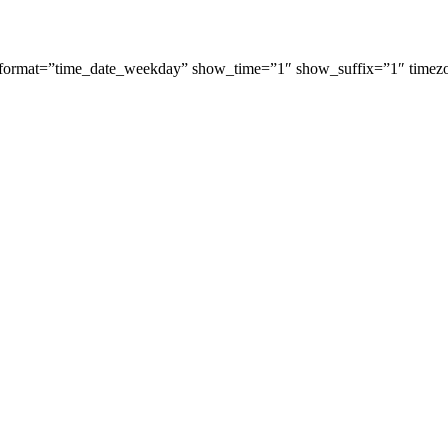
format=”time_date_weekday” show_time=”1″ show_suffix=”1″ timez