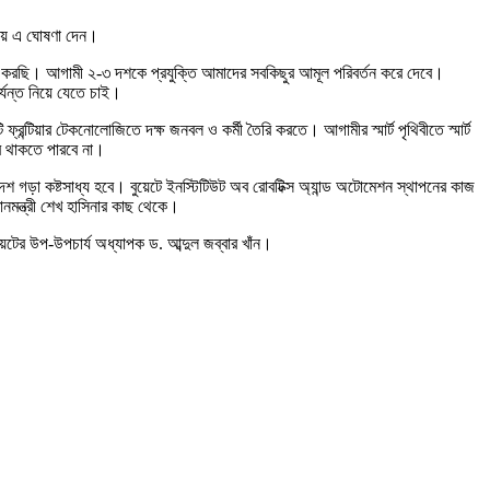
ৃতায় এ ঘোষণা দেন।
্থাপন করছি। আগামী ২-৩ দশকে প্রযুক্তি আমাদের সবকিছুর আমূল পরিবর্তন করে দেবে।
র্যন্ত নিয়ে যেতে চাই।
রন্টিয়ার টেকনোলোজিতে দক্ষ জনবল ও কর্মী তৈরি করতে। আগামীর স্মার্ট পৃথিবীতে স্মার্ট
রে থাকতে পারবে না।
াদেশ গড়া কষ্টসাধ্য হবে। বুয়েটে ইনস্টিটিউট অব রোবটিক্স অ্যান্ড অটোমেশন স্থাপনের কাজ
ানমন্ত্রী শেখ হাসিনার কাছ থেকে।
েটের উপ-উপচার্য অধ্যাপক ড. আব্দুল জব্বার খাঁন।