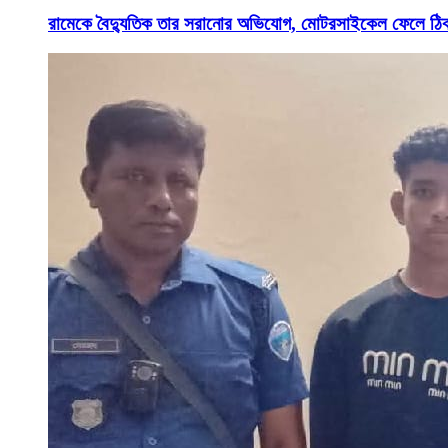
রামেকে বৈদ্যুতিক তার সরানোর অভিযোগ, মোটরসাইকেল ফেলে ঠি