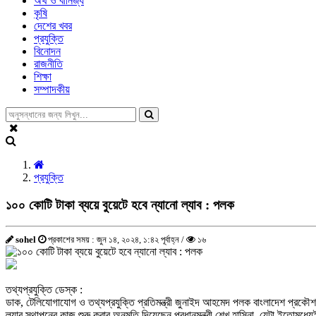
অর্থ ও বানিজ্য
কৃষি
দেশের খবর
প্রযুক্তি
বিনোদন
রাজনীতি
শিক্ষা
সম্পাদকীয়
প্রযুক্তি
১০০ কোটি টাকা ব্যয়ে বুয়েটে হবে ন্যানো ল্যাব : পলক
sohel
প্রকাশের সময় : জুন ১৪, ২০২৪, ১:৪২ পূর্বাহ্ন /
১৬
তথ্যপ্রযুক্তি ডেস্ক :
ডাক, টেলিযোগাযোগ ও তথ্যপ্রযুক্তি প্রতিমন্ত্রী জুনাইদ আহমেদ পলক বাংলাদেশ প্রকৌশল
ল্যাব স্থাপনের কাজ শুরু করার অনুমতি দিয়েছেন প্রধানমন্ত্রী শেখ হাসিনা, যেটা ইতোমধ্যে