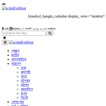
[msabcd_bangla_calendar display_view=”modern” 
ঢাকা
শুক্রবার, ০৭ অগাস্ট ২০২৬, ১২:৩৯ অপরাহ্ন
প্রচ্ছদ
জাতীয়
আন্তর্জাতিক
সারাদেশ
ঢাকা
রাজশাহী
খুলনা
চট্টগ্রাম
বরিশাল
ময়মনসিংহ
রংপুর
সিলেট
খেলার খবর