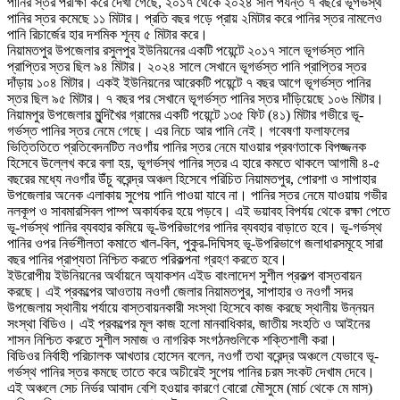
পানির স্তর পরীক্ষা করে দেখা গেছে, ২০১৭ থেকে ২০২৪ সাল পর্যন্ত ৭ বছরে ভূগর্ভস্থ
পানির স্তর কমেছে ১১ মিটার। প্রতি বছর গড়ে প্রায় ২মিটার করে পানির স্তর নামলেও
পানি রিচার্জের হার দশমিক শূন্য ৫ মিটার করে।
নিয়ামতপুর উপজেলার রসুলপুর ইউনিয়নের একটি পয়েন্টে ২০১৭ সালে ভূগর্ভস্ত পানি
প্রাপ্তির স্তর ছিল ৯৪ মিটার। ২০২৪ সালে সেখানে ভূগর্ভস্ত পানি প্রাপ্তির স্তর
দাঁড়ায় ১০৪ মিটার। একই ইউনিয়নের আরেকটি পয়েন্টে ৭ বছর আগে ভূগর্ভস্ত পানির
স্তর ছিল ৯৫ মিটার। ৭ বছর পর সেখানে ভূগর্ভস্ত পানির স্তর দাঁড়িয়েছে ১০৬ মিটার।
নিয়ামপুর উপজেলার মুন্দিখৈর গ্রামের একটি পয়েন্টে ১৩৫ ফিট (৪১) মিটার গভীরে ভূ-
গর্ভস্ত পানির স্তর নেমে গেছে। এর নিচে আর পানি নেই। গবেষণা ফলাফলের
ভিত্তিতিতে প্রতিবেদনটিত নওগাঁয় পানির স্তর নেমে যাওয়ার প্রবণতাকে বিপজ্জনক
হিসেবে উল্লেখ করে বলা হয়, ভূগর্ভস্থ পানির স্তর এ হারে কমতে থাকলে আগামী ৪-৫
বছরের মধ্যে নওগাঁর উঁচু বরেন্দ্র অঞ্চল হিসেবে পরিচিত নিয়ামতপুর, পোরশা ও সাপাহার
উপজেলার অনেক এলাকায় সুপেয় পানি পাওয়া যাবে না। পানির স্তর নেমে যাওয়ায় গভীর
নলকূপ ও সাবমারসিবল পাম্প অকার্যকর হয়ে পড়বে। এই ভয়াবহ বিপর্যয় থেকে রক্ষা পেতে
ভূ-গর্ভস্থ পানির ব্যবহার কমিয়ে ভূ-উপরিভাগের পানির ব্যবহার বাড়াতে হবে। ভূ-গর্ভস্থ
পানির ওপর নির্ভশীলতা কমাতে খাল-বিল, পুকুর-দিঘিসহ ভূ-উপরিভাগে জলাধারসমূহে সারা
বছর পানির প্রাপ্যতা নিশ্চিত করতে পরিকল্পনা গ্রহণ করতে হবে।
ইউরোপীয় ইউনিয়নের অর্থায়নে অ্যাকশন এইড বাংলাদেশ সুশীল প্রকল্প বাস্তবায়ন
করছে। এই প্রকল্পের আওতায় নওগাঁ জেলার নিয়ামতপুর, সাপাহার ও নওগাঁ সদর
উপজেলায় স্থানীয় পর্যায়ে বাস্তবায়নকারী সংস্থা হিসেবে কাজ করছে স্থানীয় উন্নয়ন
সংস্থা বিডিও। এই প্রকল্পের মূল কাজ হলো মানবাধিকার, জাতীয় সংহতি ও আইনের
শাসন নিশ্চিত করতে সুশীল সমাজ ও নাগরিক সংগঠনগুলিকে শক্তিশালী করা।
বিডিওর নির্বাহী পরিচালক আখতার হোসেন বলেন, নওগাঁ তথা বরেন্দ্র অঞ্চলে যেভাবে ভূ-
গর্ভস্থ পানির স্তর কমছে তাতে করে অচীরেই সুপেয় পানির চরম সংকট দেখাম দেবে।
এই অঞ্চলে সেচ নির্ভর আবাদ বেশি হওয়ার কারণে বোরো মৌসুমে (মার্চ থেকে মে মাস)