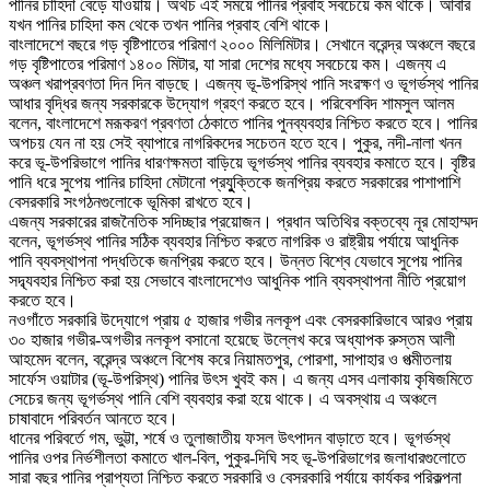
পানির চাহিদা বেড়ে যাওয়ায়। অথচ এই সময়ে পানির প্রবাহ সবচেয়ে কম থাকে। আবার
যখন পানির চাহিদা কম থেকে তখন পানির প্রবাহ বেশি থাকে।
বাংলাদেশে বছরে গড় বৃষ্টিপাতের পরিমাণ ২০০০ মিলিমিটার। সেখানে বরেন্দ্র অঞ্চলে বছরে
গড় বৃষ্টিপাতের পরিমাণ ১৪০০ মিটার, যা সারা দেশের মধ্যে সবচেয়ে কম। এজন্য এ
অঞ্চল খরাপ্রবণতা দিন দিন বাড়ছে। এজন্য ভূ-উপরিস্থ পানি সংরক্ষণ ও ভূগর্ভস্থ পানির
আধার বৃদ্ধির জন্য সরকারকে উদ্যোগ গ্রহণ করতে হবে। পরিবেশবিদ শামসুল আলম
বলেন, বাংলাদেশে মরূকরণ প্রবণতা ঠেকাতে পানির পুনব্যবহার নিশ্চিত করতে হবে। পানির
অপচয় যেন না হয় সেই ব্যাপারে নাগরিকদের সচেতন হতে হবে। পুকুর, নদী-নালা খনন
করে ভূ-উপরিভাগে পানির ধারণক্ষমতা বাড়িয়ে ভূগর্ভস্থ পানির ব্যবহার কমাতে হবে। বৃষ্টির
পানি ধরে সুপেয় পানির চাহিদা মেটানো প্রযুুক্তিকে জনপ্রিয় করতে সরকারের পাশাপাশি
বেসরকারি সংগঠনগুলোকে ভূমিকা রাখতে হবে।
এজন্য সরকারের রাজনৈতিক সদিচ্ছার প্রয়োজন। প্রধান অতিথির বক্তব্যে নূর মোহাম্মদ
বলেন, ভূগর্ভস্থ পানির সঠিক ব্যবহার নিশ্চিত করতে নাগরিক ও রাষ্ট্রীয় পর্যায়ে আধুনিক
পানি ব্যবস্থাপনা পদ্ধতিকে জনপ্রিয় করতে হবে। উন্নত বিশ্বে যেভাবে সুপেয় পানির
সদ্ব্যবহার নিশ্চিত করা হয় সেভাবে বাংলাদেশেও আধুনিক পানি ব্যবস্থাপনা নীতি প্রয়োগ
করতে হবে।
নওগাঁতে সরকারি উদ্যোগে প্রায় ৫ হাজার গভীর নলকূপ এবং বেসরকারিভাবে আরও প্রায়
৩০ হাজার গভীর-অগভীর নলকূপ বসানো হয়েছে উল্লেখ করে অধ্যাপক রুস্তম আলী
আহমেদ বলেন, বরেন্দ্র অঞ্চলে বিশেষ করে নিয়ামতপুর, পোরশা, সাপাহার ও পত্মীতলায়
সার্ফেস ওয়াটার (ভূ-উপরিস্থ) পানির উৎস খুবই কম। এ জন্য এসব এলাকায় কৃষিজমিতে
সেচের জন্য ভূগর্ভস্থ পানি বেশি ব্যবহার করা হয়ে থাকে। এ অবস্থায় এ অঞ্চলে
চাষাবাদে পরিবর্তন আনতে হবে।
ধানের পরিবর্তে গম, ভুট্টা, শর্ষে ও তুলাজাতীয় ফসল উৎপাদন বাড়াতে হবে। ভূগর্ভস্থ
পানির ওপর নির্ভশীলতা কমাতে খাল-বিল, পুকুর-দিঘি সহ ভূ-উপরিভাগের জলাধারগুলোতে
সারা বছর পানির প্রাপ্যতা নিশ্চিত করতে সরকারি ও বেসরকারি পর্যায়ে কার্যকর পরিকল্পনা