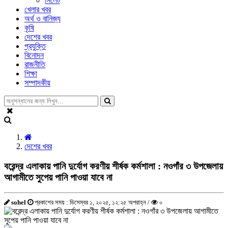
সিলেট
খেলার খবর
অর্থ ও বানিজ্য
কৃষি
দেশের খবর
প্রযুক্তি
বিনোদন
রাজনীতি
শিক্ষা
সম্পাদকীয়
দেশের খবর
বরেন্দ্র এলাকায় পানি দুর্যোগ করণীয় শীর্ষক কর্মশালা : নওগাঁর ৩ উপজেলায়
আগামীতে সুপেয় পানি পাওয়া যাবে না
sohel
প্রকাশের সময় : ডিসেম্বর ১, ২০২৫, ১২:২৫ অপরাহ্ন /
০