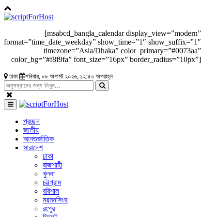
[msabcd_bangla_calendar display_view=”modern”
format=”time_date_weekday” show_time=”1″ show_suffix=”1″
timezone=”Asia/Dhaka” color_primary=”#0073aa”
color_bg=”#f8f9fa” font_size=”16px” border_radius=”10px”]
ঢাকা
শনিবার, ০৮ অগাস্ট ২০২৬, ১২:৫০ অপরাহ্ন
প্রচ্ছদ
জাতীয়
আন্তর্জাতিক
সারাদেশ
ঢাকা
রাজশাহী
খুলনা
চট্টগ্রাম
বরিশাল
ময়মনসিংহ
রংপুর