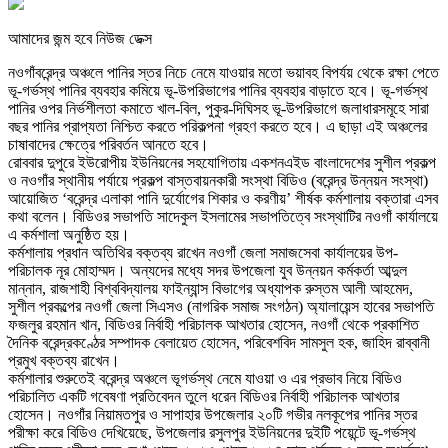
আমাদের জন্ম হবে নিউজ ডেক্স
নওগাঁবরেন্দ্র অঞ্চলে পানির স্তর নিচে নেমে যাওয়ার মতো ভয়াবহ বিপর্যয় থেকে রক্ষা পেতে
ভূ-গর্ভস্থ পানির ব্যবহার কমিয়ে ভূ-উপরিভাগের পানির ব্যবহার বাড়াতে হবে। ভূ-গর্ভস্থ
পানির ওপর নির্ভশীলতা কমাতে খাল-বিল, পুকুর-দিঘিসহ ভূ-উপরিভাগে জলাধারসমূহে সারা
বছর পানির প্রাপ্যতা নিশ্চিত করতে পরিকল্পনা গ্রহণ করতে হবে। এ ছাড়া এই অঞ্চলের
চাষাবাদের ক্ষেত্রে পরিবর্তন আনতে হবে।
রোববার দুপুরে ইউরোপীয় ইউনিয়নের সহযোগিতায় একশনএইড বাংলাদেশের সুশীল প্রকল্প
ও নওগাঁর স্থানীয় পর্যায়ে প্রকল্প বাস্তবায়নকারী সংস্থা বিডিও (বরেন্দ্র উন্নয়ন সংস্থা)
আয়োজিত ‘বরেন্দ্র এলাকা পানি দুর্যোগের শিকার ও করণীয়’ শীর্ষক কর্মশালায় বক্তারা এসব
কথা বলেন। বিডিওর সভাপতি সাদেকুল ইসলামের সভাপতিত্বে সংস্থাটির নওগাঁ কার্যালয়ে
এ কর্মশালা অনুষ্ঠিত হয়।
কর্মশালায় প্রধান অতিথির বক্তব্য রাখেন নওগাঁ জেলা সমাজসেবা কার্যালয়ের উপ-
পরিচালক নূর মোহাম্মদ। অন্যদের মধ্যে সদর উপজেলা যুব উন্নয়ন কর্মকর্তা আব্দুল
মান্নান, রাজশাহী বিশ্ববিদ্যালয় ফাইন্যান্স বিভাগের অধ্যাপক রুস্তম আলী আহমেদ,
সুশীল প্রকল্পের নওগাঁ জেলা সিএসও (নাগরিক সমাজ সংগঠন) অ্যালায়েন্স হাবের সভাপতি
ফজলুর রহমান খান, বিডিওর নির্বাহী পরিচালক আখতার হোসেন, নওগাঁ থেকে প্রকাশিত
দৈনিক বরেন্দ্রকণ্ঠের সম্পাদক বেলায়েত হোসেন, পরিবেশবিদ সামসুল হক, জাহিদ রাব্বানী
প্রমুখ বক্তব্য রাখেন।
কর্মশালার শুরুতেই বরেন্দ্র অঞ্চলে ভূগর্ভস্থ নেমে যাওয়া ও এর প্রভাব নিয়ে বিডিও
পরিচালিত একটি গবেষণা প্রতিবেদন তুলে ধরেন বিডিওর নির্বাহী পরিচালক আখতার
হোসেন। নওগাঁর নিয়ামতপুর ও সাপাহার উপজেলার ২০টি গভীর নলকূপের পানির স্তর
পরীক্ষা করে বিডিও দেখিয়েছে, উপজেলার রসুলপুর ইউনিয়নের দুইটি পয়েন্টে ভূ-গর্ভস্থ