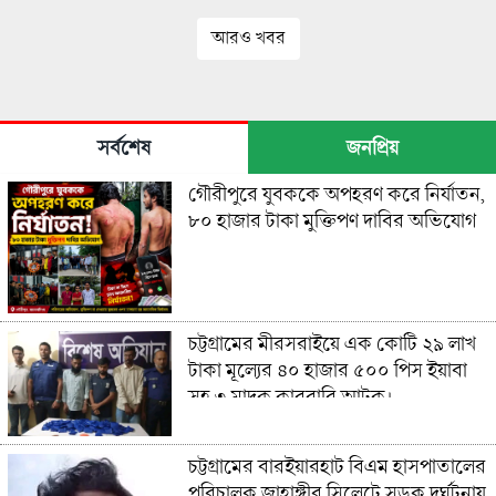
আরও খবর
সর্বশেষ
জনপ্রিয়
গৌরীপুরে যুবককে অপহরণ করে নির্যাতন,
৮০ হাজার টাকা মুক্তিপণ দাবির অভিযোগ
চট্টগ্রামের মীরসরাইয়ে এক কোটি ২৯ লাখ
টাকা মূল্যের ৪০ হাজার ৫০০ পিস ইয়াবা
সহ ৩ মাদক কারবারি আটক।
চট্টগ্রামের বারইয়ারহাট বিএম হাসপাতালের
পরিচালক জাহাঙ্গীর সিলেটে সড়ক দুর্ঘটনায়