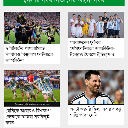
খেলার খবর বিভাগের আরো খবর
সমরাঙ্গনের ফুটবল:
সেমিফাইনালে আর্জেন্টিনা-
৭ মিনিটের পাগলামিতে
ইংল্যান্ড দ্বৈরথে ইতিহাস ও
আবারও বিশ্বকাপ ফাইনালে
আবেগের মহাযুদ্ধ
আর্জেন্টিনা
জয়টা জরুরি ছিল, এবার একটু
মেসিকে আবারও বিশ্বকাপ
শান্তি পাব: মেসি
জেতাতে আমরা সবকিছুই
করব