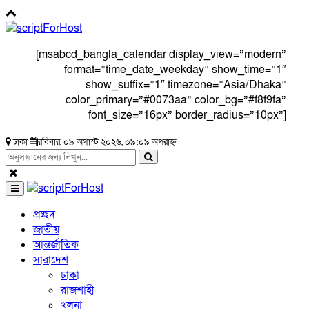
[msabcd_bangla_calendar display_view=”modern”
format=”time_date_weekday” show_time=”1″
show_suffix=”1″ timezone=”Asia/Dhaka”
color_primary=”#0073aa” color_bg=”#f8f9fa”
font_size=”16px” border_radius=”10px”]
ঢাকা
রবিবার, ০৯ অগাস্ট ২০২৬, ০৯:০৯ অপরাহ্ন
প্রচ্ছদ
জাতীয়
আন্তর্জাতিক
সারাদেশ
ঢাকা
রাজশাহী
খুলনা