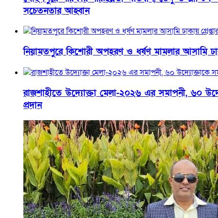
সচেতনতার আহ্বান
নিয়ামতপুরে কিশোরী অপহরণ ও ধর্ষণ মামলার আসামি ঢাকায়
রাজশাহীতে উদ্যোক্তা মেলা-২০২৬ এর সমাপনী, ৬০ উদ্যোক
প্রদান