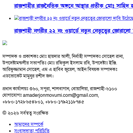
রাজশাহীর রাজনৈতিক অঙ্গনে আস্থার প্রতীক মোঃ সাহিদ 
রাজশাহী নগরীর ২২ নং ওয়ার্ডে নতুন নেতৃত্বের জোরালো
সম্পাদক ও প্রকাশকঃ মোঃ হায়দার আলী, নির্বাহী সম্পাদকঃ সোহেল রানা,
উপদেষ্টামন্ডলীর সভাপতিঃ মোঃ রফিকুল ইসলাম রবি, উপদেষ্টাঃ ইঞ্জি.
আরিফুজ্জামান সোহেল, এম এ হাবিব জুয়েল, আইন বিষয়ক সম্পাদকঃ
এডভোকেট মামুনুর রশীদ জন।
প্রধান কার্যালয়ঃ ৩৬০, সপুরা, শালবাগান, বোয়ালিয়া, রাজশাহী-৬১০০
যোগাযোগঃ amaderjonmovumi.com@gmail.com,
+৮৮০-১৭২৮৬৫৪৮০১, +৮৮০-১৭৯২১১৮৭৪৫
© ২০২৬ সর্বস্বত্ব সংরক্ষিত
আমাদের সম্পর্কে
সংবাদদাতা পরিচিতি