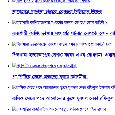
সাপাহারে মাদ্রাসা ছাত্রকে বেধড়ক পিটালেন শিক্ষক
রাজশাহী কাশিয়াডাঙ্গায় সংঘর্ষের ঘটনার নেপথ্যে কোন বা
পিলখানা হত্যাকাণ্ডের নেপথ্য কারণ এখন বোধগম্য: প্রধান
পা পিটিয়ে ভেঙ্গে প্রকাশ্যে ঘুরছে আসমীরা
রাসিক মেয়র পদে আলোচনার তুঙ্গে যুবদল নেতা রফিকুল