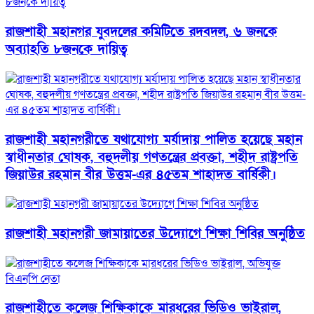
রাজশাহী মহানগর যুবদলের কমিটিতে রদবদল, ৬ জনকে
অব্যাহতি ৮জনকে দায়িত্ব
রাজশাহী মহানগরীতে যথাযোগ্য মর্যাদায় পালিত হয়েছে মহান
স্বাধীনতার ঘোষক, বহুদলীয় গণতন্ত্রের প্রবক্তা, শহীদ রাষ্ট্রপতি
জিয়াউর রহমান বীর উত্তম-এর ৪৫তম শাহাদত বার্ষিকী।
রাজশাহী মহানগরী জামায়াতের উদ্যোগে শিক্ষা শিবির অনুষ্ঠিত
রাজশাহীতে কলেজ শিক্ষিকাকে মারধরের ভিডিও ভাইরাল,