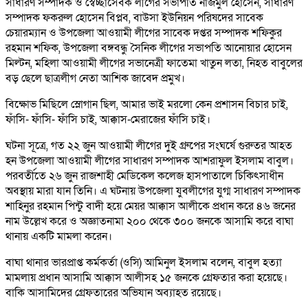
সাধারণ সম্পাদক ও স্বেচ্ছাসেবক লীগের সভাপতি নাজমুল হোসেন, সাধারণ
সম্পাদক ফকরুল হোসেন বিপ্লব, বাউসা ইউনিয়ন পরিষদের সাবেক
চেয়ারম্যান ও উপজেলা আওয়ামী লীগের সাবেক দপ্তর সম্পাদক শফিকুর
রহমান শফিক, উপজেলা বঙ্গবন্ধু সৈনিক লীগের সভাপতি আনোয়ার হোসেন
মিল্টন, মহিলা আওয়ামী লীগের সভানেত্রী ফাতেমা খাতুন লতা, নিহত বাবুলের
বড় ছেলে ছাত্রলীগ নেতা আশিক জাবেদ প্রমুখ।
বিক্ষোভ মিছিলে স্লোগান ছিল, আমার ভাই মরলো কেন প্রশাসন বিচার চাই,
ফাঁসি- ফাঁসি- ফাঁসি চাই, আক্কাস-মেরাজের ফাঁসি চাই।
ঘটনা সূত্রে, গত ২২ জুন আওয়ামী লীগের দুই গ্রুপের সংঘর্ষে গুরুতর আহত
হন উপজেলা আওয়ামী লীগের সাধারণ সম্পাদক আশরাফুল ইসলাম বাবুল।
পরবর্তীতে ২৬ জুন রাজশাহী মেডিকেল কলেজ হাসপাতালে চিকিৎসাধীন
অবস্থায় মারা যান তিনি। এ ঘটনায় উপজেলা যুবলীগের যুগ্ম সাধারণ সম্পাদক
শাহিনুর রহমান পিন্টু বাদী হয়ে মেয়র আক্কাস আলীকে প্রধান করে ৪৬ জনের
নাম উল্লেখ করে ও অজ্ঞাতনামা ২০০ থেকে ৩০০ জনকে আসামি করে বাঘা
থানায় একটি মামলা করেন।
বাঘা থানার ভারপ্রাপ্ত কর্মকর্তা (ওসি) আমিনুল ইসলাম বলেন, বাবুল হত্যা
মামলায় প্রধান আসামি আক্কাস আলীসহ ১৫ জনকে গ্রেফতার করা হয়েছে।
বাকি আসামিদের গ্রেফতারের অভিযান অব্যাহত রয়েছে।