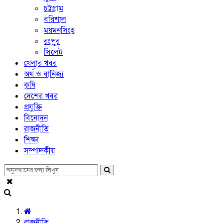
চট্টগ্রাম
বরিশাল
ময়মনসিংহ
রংপুর
সিলেট
খেলার খবর
অর্থ ও বানিজ্য
কৃষি
দেশের খবর
প্রযুক্তি
বিনোদন
রাজনীতি
শিক্ষা
সম্পাদকীয়
রাজনীতি