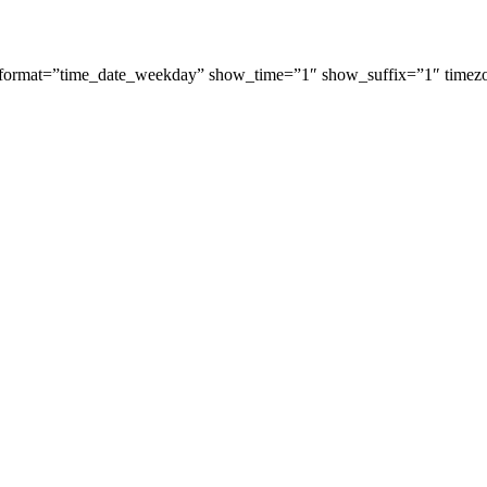
format=”time_date_weekday” show_time=”1″ show_suffix=”1″ timez