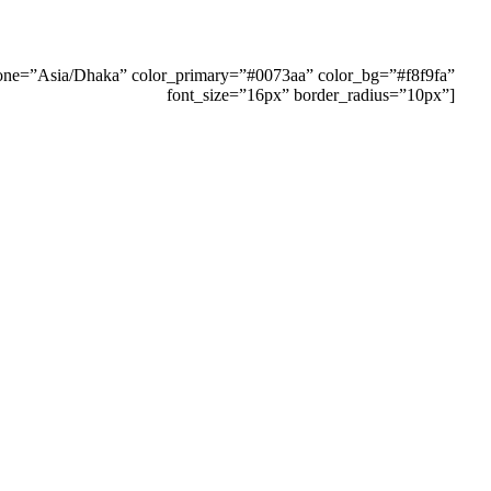
one=”Asia/Dhaka” color_primary=”#0073aa” color_bg=”#f8f9fa”
font_size=”16px” border_radius=”10px”]