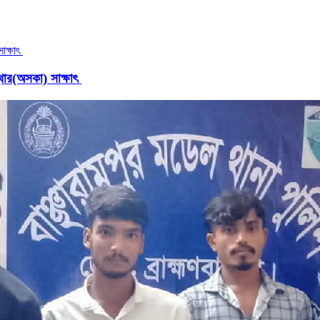
থার(অসকা) সাক্ষাৎ ​