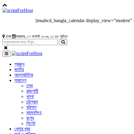
[msabcd_bangla_calendar display_view=”modern” 
ঢাকা
শুক্রবার, ০৭ অগাস্ট ২০২৬, ১১:৪৫ পূর্বাহ্ন
প্রচ্ছদ
জাতীয়
আন্তর্জাতিক
সারাদেশ
ঢাকা
রাজশাহী
খুলনা
চট্টগ্রাম
বরিশাল
ময়মনসিংহ
রংপুর
সিলেট
খেলার খবর