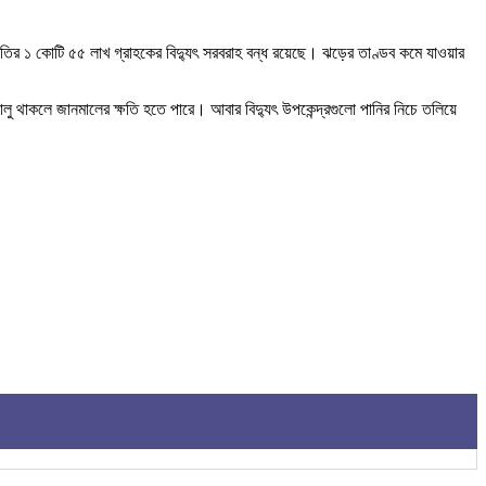
ৎ সমিতির ১ কোটি ৫৫ লাখ গ্রাহকের বিদ্যুৎ সরবরাহ বন্ধ রয়েছে। ঝড়ের তাণ্ডব কমে যাওয়ার
লু থাকলে জানমালের ক্ষতি হতে পারে। আবার বিদ্যুৎ উপকেন্দ্রগুলো পানির নিচে তলিয়ে