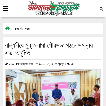
দেশের খবর
বাল্যবিয়ে মুক্ত বাঘা পৌরসভা গঠনে সমন্বয়
সভা অনুষ্ঠিত।
sohel
প্রকাশের সময় : মে ২০, ২০২৪, ১২:৩১ পূর্বাহ্ন /
১২