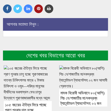
আপনার মতামত লিখুন :
দেশের খবর বিভাগের আরো খবর
মাদক বিরোধী অভিযানে ৮০(আশি)
পিচ নে/শাজাতীয় মা/দকদ্রব্য
ট্যাপেন্টাডল ট্যাবলেটসহ ০২ জন
১০৫ বছরের ঐতিহ্য ফিরে পাচ্ছে
আসামী গ্রেফতার।
প্রাণ পুনরায় চালু হচ্ছে