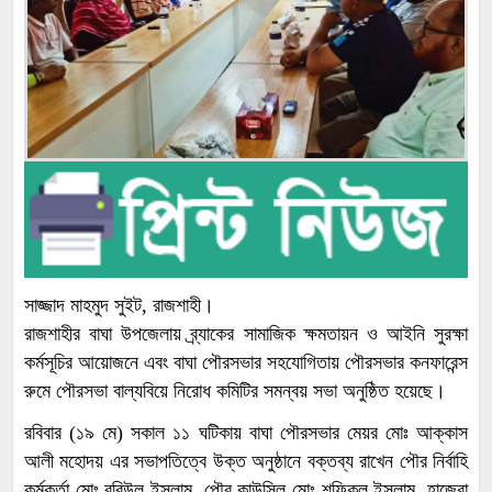
সাজ্জাদ মাহমুদ সুইট, রাজশাহী।
রাজশাহীর বাঘা উপজেলায় ব্র্যাকের সামাজিক ক্ষমতায়ন ও আইনি সুরক্ষা
কর্মসূচির আয়োজনে এবং বাঘা পৌরসভার সহযোগিতায় পৌরসভার কনফারেন্স
রুমে পৌরসভা বাল্যবিয়ে নিরোধ কমিটির সমন্বয় সভা অনুষ্ঠিত হয়েছে।
রবিবার (১৯ মে) সকাল ১১ ঘটিকায় বাঘা পৌরসভার মেয়র মোঃ আক্কাস
আলী মহোদয় এর সভাপতিত্বে উক্ত অনুষ্ঠানে বক্তব্য রাখেন পৌর নির্বাহি
কর্মকর্তা মোঃ রবিউল ইসলাম, পৌর কাউন্সিল মোঃ শফিকুল ইসলাম, হাজেরা