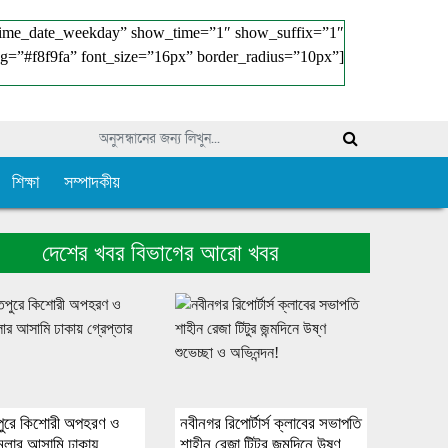
time_date_weekday” show_time=”1″ show_suffix=”1″
g=”#f8f9fa” font_size=”16px” border_radius=”10px”]
শিক্ষা
সম্পাদকীয়
দেশের খবর বিভাগের আরো খবর
পুরে কিশোরী অপহরণ ও
নবীনগর রিপোর্টার্স ক্লাবের সভাপতি
ামলার আসামি ঢাকায়
শাহীন রেজা টিটুর জন্মদিনে উষ্ণ