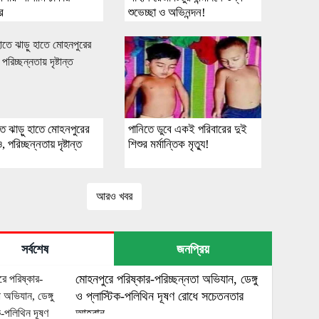
ার
শুভেচ্ছা ও অভিনন্দন!
তে ঝাড়ু হাতে মোহনপুরের
পানিতে ডুবে একই পরিবারের দুই
পরিচ্ছন্নতায় দৃষ্টান্ত
শিশুর মর্মান্তিক মৃত্যু!
আরও খবর
সর্বশেষ
জনপ্রিয়
মোহনপুরে পরিষ্কার-পরিচ্ছন্নতা অভিযান, ডেঙ্গু
ও প্লাস্টিক-পলিথিন দূষণ রোধে সচেতনতার
আহ্বান