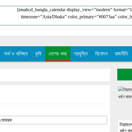
[msabcd_bangla_calendar display_view=”modern” format=”
timezone=”Asia/Dhaka” color_primary=”#0073aa” color_b
অর্থ ও বানিজ্য
কৃষি
দেশের খবর
প্রযুক্তি
বিনোদন
রাজনীতি
নিয়ামত
ধর্ষণ ম