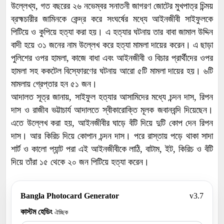
উল্লেখ্য, গত বছরের ২৬ নভেম্বর সনাতনী জাগরণ জোটের মুখপাত্র চিন্ময়
ব্রহ্মচারীর জামিনকে কেন্দ্র করে সংঘর্ষের মধ্যে আইনজীবী সাইফুলকে
পিটিয়ে ও কুপিয়ে হত্যা করা হয়। এ হত্যার ঘটনায় তার বাবা জামাল উদ্দিন
বাদী হয়ে ৩১ জনের নাম উল্লেখ করে হত্যা মামলা দায়ের করেন। এ ছাড়া
পুলিশের ওপর হামলা, কাজে বাধা এবং আইনজীবী ও বিচার প্রার্থীদের ওপর
হামলা সহ ককটেল বিস্ফোরণের ঘটনায় আরো ৫টি মামলা দায়ের হয়। ৬টি
মামলায় গ্রেপ্তার হন ৫১ জন।
আদালত সূত্র জানায়, সাইফুল হত্যার আসামিদের মধ্যে চন্দন দাস, রিপন
দাস ও রাজীব ভট্টাচার্য আদালতে স্বীকারোক্তি মূলক জবানবন্দি দিয়েছেন।
এতে উল্লেখ করা হয়, আইনজীবীর ঘাড়ে বঁটি দিয়ে দুটি কোপ দেন রিপন
দাস। আর কিরিচ দিয়ে কোপান চন্দন দাস। পরে রাস্তায় পড়ে থাকা সাদা
শার্ট ও কালো প্যান্ট পরা এই আইনজীবীকে লাঠি, বাটাম, ইট, কিরিচ ও বঁটি
দিয়ে তাঁরা ১৫ থেকে ২০ জন পিটিয়ে হত্যা করেন।
Bangla Photocard Generator
v3.7
কাস্টম হেডিং
ঐচ্ছিক