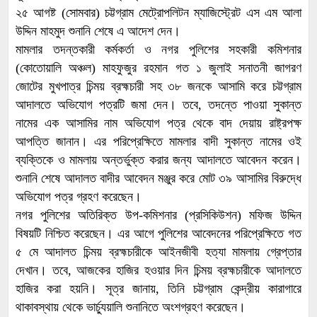
২৫ আগষ্ট (সোমবার) চট্টগ্রাম মেট্রোপলিটন ম্যাজিস্ট্রেট এস এম আলা
উদ্দিন মাহমুদ শুনানি শেষে এ আদেশ দেন।
মামলার তদন্তকারী কর্মকর্তা ও নগর পুলিশের সহকারী কমিশনার
(কোতোয়ালি অঞ্চল) মাহফুজুর রহমান গত ১ জুলাই সনাতনী জাগরণ
জোটের মুখপাত্র চিন্ময় ব্রহ্মচারী সহ ৩৮ জনকে আসামি করে চট্টগ্রাম
আদালতে অভিযোগ পত্রটি জমা দেন। তবে, তদন্তে পাওয়া সুকান্ত
নামের এক আসামির নাম অভিযোগ পত্র থেকে বাদ দেয়ায় রাষ্ট্রপক্ষ
আপত্তি জানান। এর পরিপ্রেক্ষিতে মামলার বাদী সুকান্ত নামের ওই
ব্যক্তিকে ও মামলায় অন্তর্ভুক্ত করার জন্য আদালতে আবেদন করেন।
শুনানি শেষে আদালত বাদীর আবেদন মঞ্জুর করে মোট ৩৯ আসামির বিরুদ্ধে
অভিযোগ পত্র গ্রহণ করেছেন।
নগর পুলিশের অতিরিক্ত উপ-কমিশনার (প্রসিকিউশন) মফিজ উদ্দিন
বিষয়টি নিশ্চিত করেছেন। এর আগে পুলিশের আবেদনের পরিপ্রেক্ষিতে গত
৫ মে আদালত চিন্ময় ব্রহ্মচারীকে আইনজীবী হত্যা মামলায় গ্রেপ্তার
দেখান। তবে, আজকের হাজির হওয়ার দিন চিন্ময় ব্রহ্মচারীকে আদালতে
হাজির করা হয়নি। সূত্র জানায়, তিনি চট্টগ্রাম কেন্দ্রীয় কারাগারে
থাকাবস্থায় থেকে ভার্চ্যুয়ালি শুনানিতে অংশগ্রহণ করেছেন।