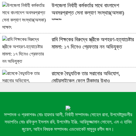
উপজেলা নির্বাহী কর্মকর্তার সাথে বাংলাদেশ
অবসরপ্রাপ্ত সেনা কল্যাণ সংস্থার(অসকা)
সাক্ষাৎ ​
রাবি শিক্ষকের বিরুদ্ধে স্ত্রীকে অপহরণ-হত্যাচেষ্টার
মামলা: ১৭ দিনেও গ্রেফতার নন অভিযুক্ত
রামেকে বৈদ্যুতিক তার সরানোর অভিযোগ,
মোটরসাইকেল ফেলে ঠিকাদার উধাও
ইয়াবাসহ ৩ মাদক কারবারিকে গ্রেফতার করেছে
পুলিশ!
সম্পাদক ও প্রকাশকঃ মোঃ হায়দার আলী, নির্বাহী সম্পাদকঃ সোহেল রানা, উপদেষ্টামন্ডলীর
সভাপতিঃ মোঃ রফিকুল ইসলাম রবি, উপদেষ্টাঃ ইঞ্জি. আরিফুজ্জামান সোহেল, এম এ হাবিব
জুয়েল, আইন বিষয়ক সম্পাদকঃ এডভোকেট মামুনুর রশীদ জন।
বড়াইগ্রামে শিক্ষা প্রতিষ্ঠানে যৌন হুয়রানি