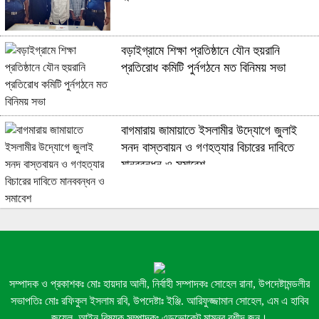
বড়াইগ্রামে শিক্ষা প্রতিষ্ঠানে যৌন হুয়রানি
প্রতিরোধ কমিটি পুর্নগঠনে মত বিনিময় সভা
বাগমারায় জামায়াতে ইসলামীর উদ্যোগে জুলাই
সনদ বাস্তবায়ন ও গণহত্যার বিচারের দাবিতে
মানববন্ধন ও সমাবেশ
ঢাকা মহানগর উত্তর ছাত্রদলের সভাপতির পিতার
মৃত্যুতে উজ্জ্বলের শোক প্রকাশ
সম্পাদক ও প্রকাশকঃ মোঃ হায়দার আলী, নির্বাহী সম্পাদকঃ সোহেল রানা, উপদেষ্টামন্ডলীর
সভাপতিঃ মোঃ রফিকুল ইসলাম রবি, উপদেষ্টাঃ ইঞ্জি. আরিফুজ্জামান সোহেল, এম এ হাবিব
রাজশাহীতে মিস্টার ডিআইওয়াই এর ১৭তম
জুয়েল, আইন বিষয়ক সম্পাদকঃ এডভোকেট মামুনুর রশীদ জন।