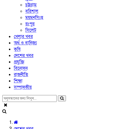
চট্টগ্রাম
বরিশাল
ময়মনসিংহ
রংপুর
সিলেট
খেলার খবর
অর্থ ও বানিজ্য
কৃষি
দেশের খবর
প্রযুক্তি
বিনোদন
রাজনীতি
শিক্ষা
সম্পাদকীয়
দেশের খবর