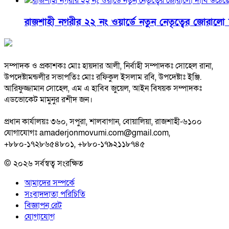
রাজশাহী নগরীর ২২ নং ওয়ার্ডে নতুন নেতৃত্বের জোরালো
সম্পাদক ও প্রকাশকঃ মোঃ হায়দার আলী, নির্বাহী সম্পাদকঃ সোহেল রানা,
উপদেষ্টামন্ডলীর সভাপতিঃ মোঃ রফিকুল ইসলাম রবি, উপদেষ্টাঃ ইঞ্জি.
আরিফুজ্জামান সোহেল, এম এ হাবিব জুয়েল, আইন বিষয়ক সম্পাদকঃ
এডভোকেট মামুনুর রশীদ জন।
প্রধান কার্যালয়ঃ ৩৬০, সপুরা, শালবাগান, বোয়ালিয়া, রাজশাহী-৬১০০
যোগাযোগঃ amaderjonmovumi.com@gmail.com,
+৮৮০-১৭২৮৬৫৪৮০১, +৮৮০-১৭৯২১১৮৭৪৫
© ২০২৬ সর্বস্বত্ব সংরক্ষিত
আমাদের সম্পর্কে
সংবাদদাতা পরিচিতি
বিজ্ঞাপন রেট
যোগাযোগ