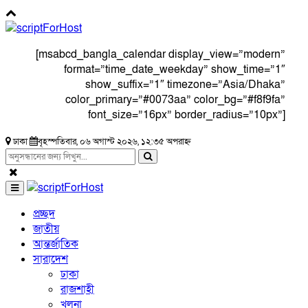
[msabcd_bangla_calendar display_view=”modern”
format=”time_date_weekday” show_time=”1″
show_suffix=”1″ timezone=”Asia/Dhaka”
color_primary=”#0073aa” color_bg=”#f8f9fa”
font_size=”16px” border_radius=”10px”]
ঢাকা
বৃহস্পতিবার, ০৬ অগাস্ট ২০২৬, ১২:৩৫ অপরাহ্ন
প্রচ্ছদ
জাতীয়
আন্তর্জাতিক
সারাদেশ
ঢাকা
রাজশাহী
খুলনা