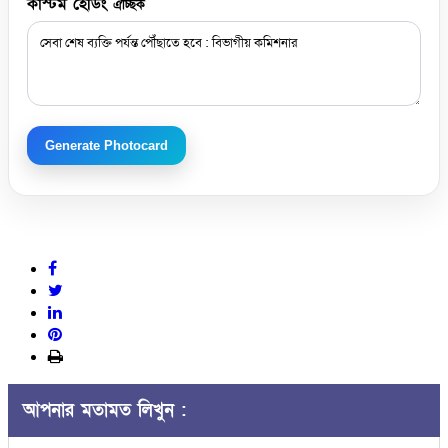
কাস্টম হেডিং
ঐচ্ছিক
Generate Photocard
আপনার মতামত লিখুন :