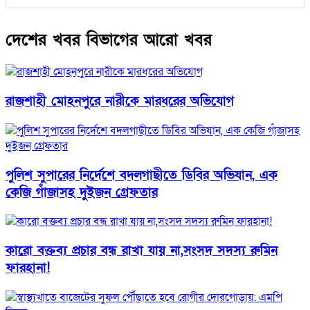
দেশের খবর বিভাগের আরো খবর
রাজশাহী মোহনপুরে নারীকে মারধরের অভিযোগ
পুলিশ সুপারের নির্দেশে বদলগাছীতে ডিবির অভিযান, এক
কেজি গাঁজাসহ দুইজন গ্রেফতার
কারো বক্তব্য প্রচার বন্ধ রাখা যায় না,সংসদ সদস্য রুমিন
ফারহানা!