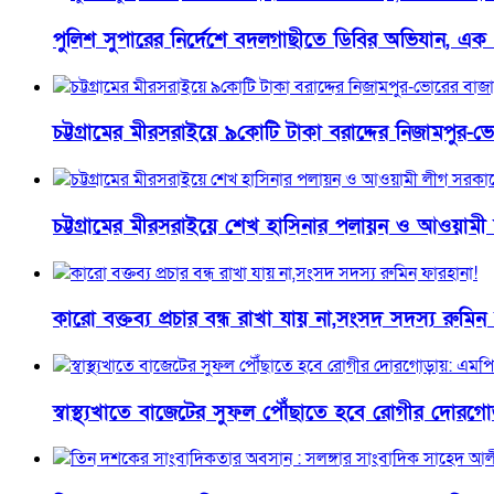
পুলিশ সুপারের নির্দেশে বদলগাছীতে ডিবির অভিযান, এক
চট্টগ্রামের মীরসরাইয়ে ৯কোটি টাকা বরাদ্দের নিজামপু
চট্টগ্রামের মীরসরাইয়ে শেখ হাসিনার পলায়ন ও আওয়াম
কারো বক্তব্য প্রচার বন্ধ রাখা যায় না,সংসদ সদস্য রুমিন
স্বাস্থ্যখাতে বাজেটের সুফল পৌঁছাতে হবে রোগীর দোরগ