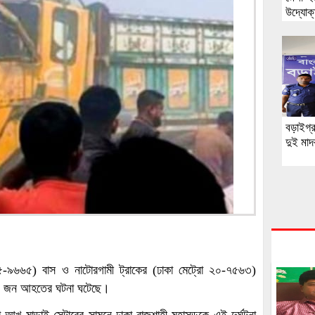
উদ্যোক্
প্রদান
বড়াইগ্
দুই মাদ
 ১৫-৯৬৬৫) বাস ও নাটোরগামী ট্রাকের (ঢাকা মেট্রো ২০-৭৫৬৩)
হ ১৫ জন আহতের ঘটনা ঘটেছে।