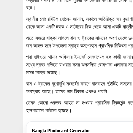
শুক্রবার সকাল ৮ টার দিকে পুঠিয়া উপজেলার ঝলমলিয়া ঘোষপাড়া 
ঘটে।
স্থানীয় মোঃ রবিউল হোসেন জানান, সকালে অতিরিক্ত ঘন কুয়াশা
থেকে আসা একটি ট্রাক ও নাটোরের দিক থেকে আসা একটি যাত্রীবাহ
এতে সজরে ধাক্কা লাগলে বাস ও ট্রাকের সামনের অংশ ভেঙ্গে দু
জন আহত হলে উপজেলা স্বাস্থ্য কমপ্লেক্সে প্রাথমিক চিকিৎসা প্
পবা হাইওয়ে থানার অফিসার ইনচার্জ মোজাম্মেল হক কাজী জানান, 
মধ্যে দ্রুত গতিতে যাওয়ার সময় ঝলমলিয়া ঘোষপাড়া এলাকায় নাট
মতো আহত হয়েছে।
বাস ও ট্রাকের মুখোমুখি সংঘর্ষের কারণে যানবাহন দুইটিই সামনের
অবস্থায় আছে। তাদের নাম ঠিকানা এখনও পায়নি।
তেমন কোনো গুরুতর আহত না হওয়ায় প্রাথমিক ট্রিটমেন্ট করে 
হাসপাতালে পাঠানো হয়েছে।
Bangla Photocard Generator