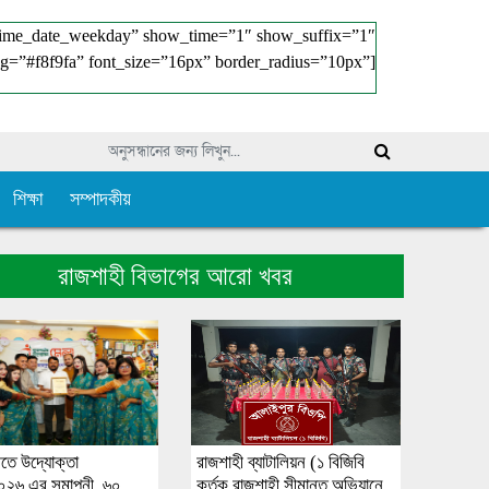
time_date_weekday” show_time=”1″ show_suffix=”1″
g=”#f8f9fa” font_size=”16px” border_radius=”10px”]
শিক্ষা
সম্পাদকীয়
রাজশাহী বিভাগের আরো খবর
ীতে উদ্যোক্তা
রাজশাহী ব্যাটালিয়ন (১ বিজিবি
০২৬ এর সমাপনী, ৬০
কর্তৃক রাজশাহী সীমান্ত অভিযানে