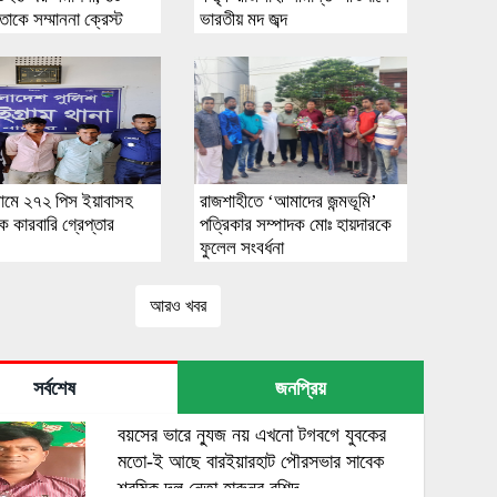
তাকে সম্মাননা ক্রেস্ট
ভারতীয় মদ জব্দ
রামে ২৭২ পিস ইয়াবাসহ
রাজশাহীতে ‘আমাদের জন্মভূমি’
ক কারবারি গ্রেপ্তার
পত্রিকার সম্পাদক মোঃ হায়দারকে
ফুলেল সংবর্ধনা
আরও খবর
সর্বশেষ
জনপ্রিয়
বয়সের ভারে ন্যুজ নয় এখনো টগবগে যুবকের
মতো-ই আছে বারইয়ারহাট পৌরসভার সাবেক
শ্রমিক দল নেতা হারুনুর রশিদ