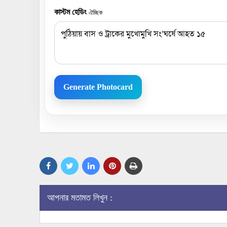
কাস্টম হেডিং
ঐচ্ছিক
Generate Photocard
আপনার মতামত লিখুন :