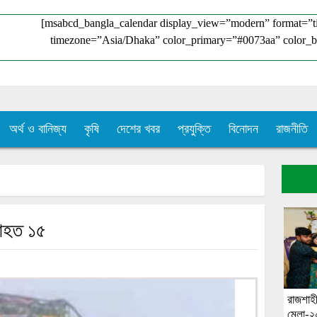
[msabcd_bangla_calendar display_view=”modern” format=”
timezone=”Asia/Dhaka” color_primary=”#0073aa” color_b
অর্থ ও বানিজ্য
কৃষি
দেশের খবর
প্রযুক্তি
বিনোদন
রাজনীতি
ে আহত ১৫
রাজশাহ
মেলা-২