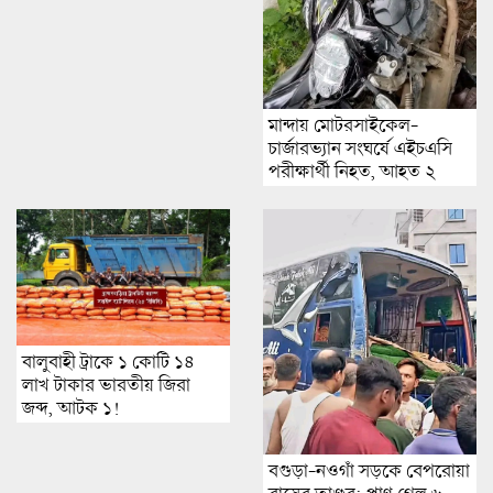
মান্দায় মোটরসাইকেল-
চার্জারভ্যান সংঘর্ষে এইচএসি
পরীক্ষার্থী নিহত, আহত ২
বালুবাহী ট্রাকে ১ কোটি ১৪
লাখ টাকার ভারতীয় জিরা
জব্দ, আটক ১!
বগুড়া-নওগাঁ সড়কে বেপরোয়া