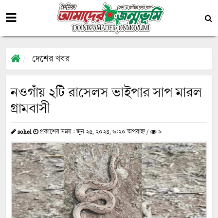
দেশের খবর
নওগাঁয় ২টি রাসেলস ভাইপার সাপ মারল
গ্রামবাসী
sohel
প্রকাশের সময় : জুন ২৫, ২০২৪, ৬:২০ অপরাহ্ন /
৯