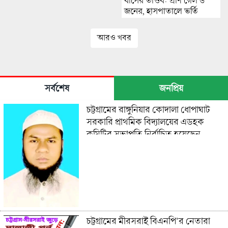
বাসের তাণ্ডব: প্রাণ গেল ৬
জনের, হাসপাতালে ভর্তি
২০-২৫ জন!!
আরও খবর
সর্বশেষ
জনপ্রিয়
চট্টগ্রামের রাঙ্গুনিয়ার কোদালা ধোপাঘাট
সরকারি প্রাথমিক বিদ্যালয়ের এডহক
কমিটির সভাপতি নির্বাচিত হয়েছেন
হাফেজ এনামুল হক, অভিনন্দন
চট্টগ্রামের মীরসরাই বিএনপি’র নেতারা