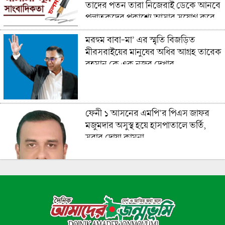
তাদের পতন তারা নিজেরাই ডেকে আনবে
পলাতকদের প্রকাশ্যে আসার সুযোগ করে
দিয়ে
মরহুম বাবা-মা’ এর স্মৃতি বিজড়িত
মীরসরাইয়ের মানুষের অধির আগ্রহ তারেক
রহমান কে এক নজর দেখার
ফেনী ১ আসনের এমপি’র পিএস জাফর
মজুমদার অসুস্থ হয়ে হাসপাতালে ভর্তি,
সবার দোয়া কামনা