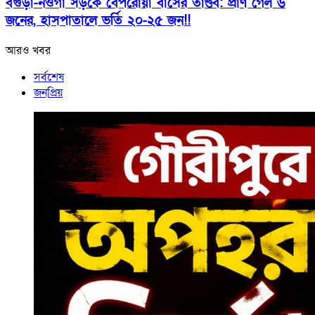
বগুড়া-নওগাঁ সড়কে বেপরোয়া বাসের তাণ্ডব: প্রাণ গেল ৬
জনের, হাসপাতালে ভর্তি ২০-২৫ জন!!
আরও খবর
সর্বশেষ
জনপ্রিয়