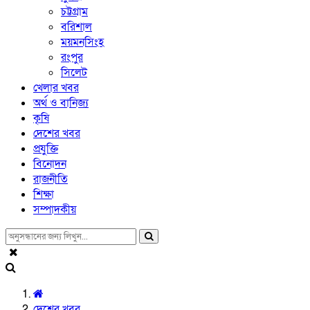
চট্টগ্রাম
বরিশাল
ময়মনসিংহ
রংপুর
সিলেট
খেলার খবর
অর্থ ও বানিজ্য
কৃষি
দেশের খবর
প্রযুক্তি
বিনোদন
রাজনীতি
শিক্ষা
সম্পাদকীয়
দেশের খবর