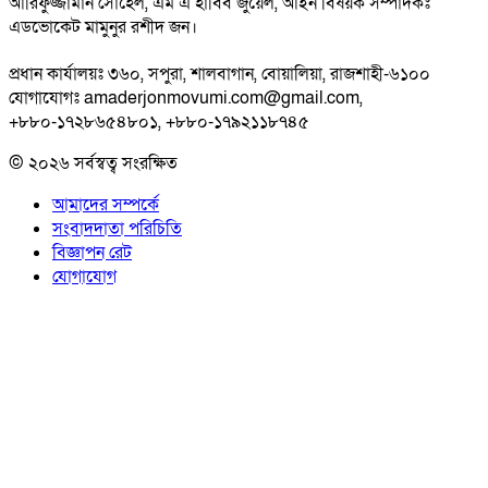
আরিফুজ্জামান সোহেল, এম এ হাবিব জুয়েল, আইন বিষয়ক সম্পাদকঃ
এডভোকেট মামুনুর রশীদ জন।
প্রধান কার্যালয়ঃ ৩৬০, সপুরা, শালবাগান, বোয়ালিয়া, রাজশাহী-৬১০০
যোগাযোগঃ amaderjonmovumi.com@gmail.com,
+৮৮০-১৭২৮৬৫৪৮০১, +৮৮০-১৭৯২১১৮৭৪৫
© ২০২৬ সর্বস্বত্ব সংরক্ষিত
আমাদের সম্পর্কে
সংবাদদাতা পরিচিতি
বিজ্ঞাপন রেট
যোগাযোগ