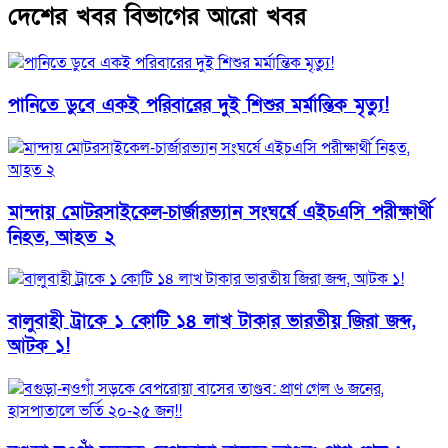
দেশের খবর বিভাগের আরো খবর
পানিতে ডুবে একই পরিবারের দুই শিশুর মর্মান্তিক মৃত্যু!
মান্দায় মোটরসাইকেল-চার্জারভ্যান সংঘর্ষে এইচএসি পরীক্ষার্থী
নিহত, আহত ২
বালুবাহী ট্রাকে ১ কোটি ১৪ লাখ টাকার ভারতীয় জিরা জব্দ,
আটক ১!