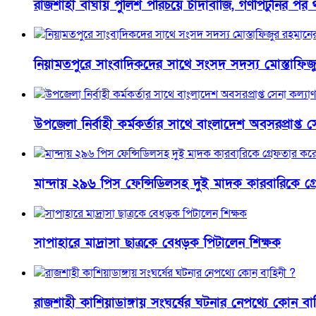
রাজশাহী বাঘায় পুলিশ পরিচয়ে চাঁদাবাজি, গণপিটুনির পর 
নিয়ামতপুরে সাংবাদিকদের সাথে সংসদ সদস্য মোস্তাফিজু
উপজেলা নির্বাহী কর্মকর্তার সাথে বাংলাদেশ অবসরপ্রাপ্ত স
মান্দায় ২৯৬ পিস ফেন্সিডিলসহ দুই মাদক কারবারিকে গ্র
সাপাহারে মাদ্রাসা ছাত্রকে বেধড়ক পিটালেন শিক্ষক
রাজশাহী কাশিয়াডাঙ্গায় সংঘর্ষের ঘটনার নেপথ্যে কোন বা