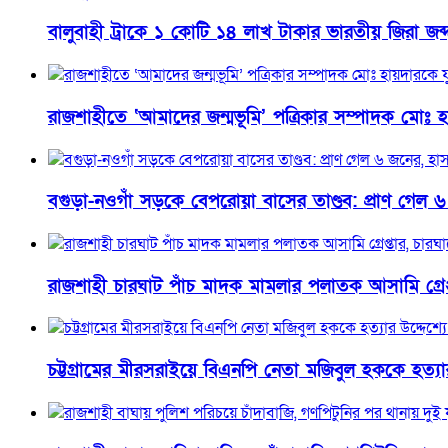
বালুবাহী ট্রাকে ১ কোটি ১৪ লাখ টাকার ভারতীয় জিরা জব
রাজশাহীতে ‘আমাদের জন্মভূমি’ পত্রিকার সম্পাদক মোঃ হ
বগুড়া-নওগাঁ সড়কে বেপরোয়া বাসের তাণ্ডব: প্রাণ গেল 
রাজশাহী চারঘাট পাঁচ মাদক মামলার পলাতক আসামি গ্রেপ্
চট্টগ্রামের মীরসরাইয়ে বিএনপি নেতা মজিবুল হককে হত্যার উদ