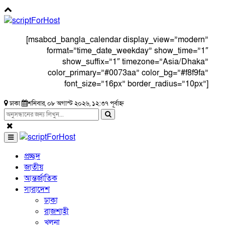
[msabcd_bangla_calendar display_view=”modern”
format=”time_date_weekday” show_time=”1″
show_suffix=”1″ timezone=”Asia/Dhaka”
color_primary=”#0073aa” color_bg=”#f8f9fa”
font_size=”16px” border_radius=”10px”]
ঢাকা
শনিবার, ০৮ অগাস্ট ২০২৬, ১২:৩৭ পূর্বাহ্ন
প্রচ্ছদ
জাতীয়
আন্তর্জাতিক
সারাদেশ
ঢাকা
রাজশাহী
খুলনা