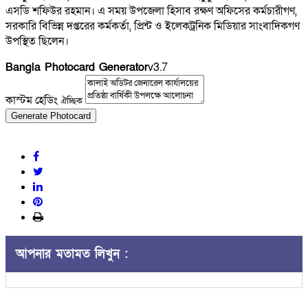
এসডি শফিউর রহমান। এ সময় উপজেলা হিসাব রক্ষণ অফিসের কর্মচারীগণ,
সরকারি বিভিন্ন দপ্তরের কর্মকর্তা, প্রিন্ট ও ইলেকট্রনিক মিডিয়ার সাংবাদিকগণ
উপস্থিত ছিলেন।
Bangla Photocard Generator
v3.7
কাস্টম হেডিং
ঐচ্ছিক
Generate Photocard
আপনার মতামত লিখুন :