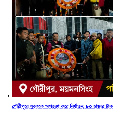
গৌরীপুরে যুবককে অপহরণ করে নির্যাতন, ৮০ হাজার টাক