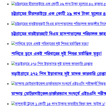
চট্টগ্রামের মীরসরাইয়ে এক কোটি ২৯ লাখ টাকা মূল্য
চট্টগ্রামের বারইয়ারহাট বিএম হাসপাতালের পরিচালক জাহাঙ
পানিতে ডুবে একই পরিবারের দুই শিশুর মর্মান্তিক মৃত্যু!
বড়াইগ্রামে ২৭২ পিস ইয়াবাসহ দুই মাদক কারবারি গ্রেপ্তা
মান্দায় মোটরসাইকেল-চার্জারভ্যান সংঘর্ষে এইচএসি পরীক