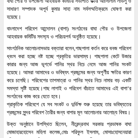
বাঘা পৌর ও উপজেলা আহবায়ক কমিটির সভাপতি ডক্টর আঃসালাম লাভলু ও
সাধারণ সম্পাদক অপূর্ব কুমার সাহা নাম সর্বসম্মতিক্রমে ঘোষণা করা
হয়েছে।
বাংলাদেশ পরিবেশ আন্দোলন (বাপা) সংগঠনের বাঘা পৌর ও উপজেলা
আহবায়ক কমিটির সদস্য্য ও পরিচয়পর্ব অনুষ্ঠিত হয়েছে।
সাংগঠনিক আলোচনাসভায় বক্তারা বলেন,গাছপালা কর্তন করে বনজ পরিবেশ
ধ্বংস করা হচ্ছে নষ্ট হচ্ছে প্রকৃতির ভারসাম্য। গাছপালা কেটে উজার
কারার জন্য আজ ভূগর্ভে পানির স্থর নিচে নেমে আজ পানির সংকট
হয়েছে। আমরা আমাদের ও ভবিষ্যৎ প্রজন্মের জন্য অপূর্ণীয় ক্ষতির কারণ
করে চলেছি। পরিবেশের তাপমাত্রা ও পানির স্থর নিচে নামার বড় একটি
সমস্যা সৃষ্টি হয়েছে।গাছ লাগাই ও পরিবেশ বাঁচাতে আমাদের এই বাপা’র
সংগঠনের কাজ করে যেতে হবে।
প্রাকৃতিক পরিবেশে যে সব সংকট ও দুর্ভিক্ষ শুরু হয়েছে তার ভবিষ্যতের
প্রজন্মের সুন্দর পরিবেশ তৈরীর জন্য বাপার মূল আলোচনার আলোচ্য বিষয়।
উক্ত অনুষ্ঠানে উপস্থিত ছিলেন, নীরেন্দ্রনাথ সরকার প্রভাষক বাঘা
মোজাহারহোসেন মহিলা কলেজ,মোঃ শরিফুল ইসলাম, মোসাঃহোসনেয়ারা