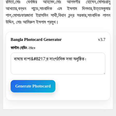
রমিতা,মোঃ বেনজির আহমেদ,মোঃ আলমগীর হোসেন,মোসাঃরানু
আখতার,বন্ধন পান্ডে,সাংবাদিক এম ইসলাম দিলদার,উত্তমকুমার
পাল,মোসাঃফারজানা ইয়াসমিন সাথী,বিধান চন্দ্র সরকার,সাংবাদিক লালন
উদ্দিন, মোঃ আমিরুল ইসলাম প্রমুখ।
Bangla Photocard Generator
v3.7
কাস্টম হেডিং
ঐচ্ছিক
Generate Photocard