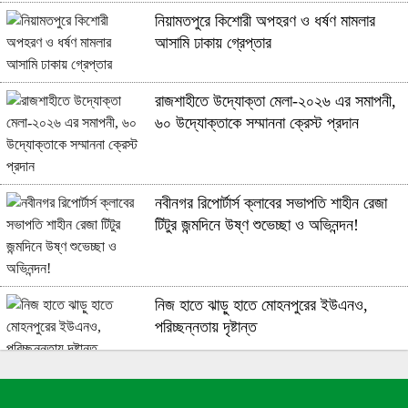
নিয়ামতপুরে কিশোরী অপহরণ ও ধর্ষণ মামলার
আসামি ঢাকায় গ্রেপ্তার
রাজশাহীতে উদ্যোক্তা মেলা-২০২৬ এর সমাপনী,
৬০ উদ্যোক্তাকে সম্মাননা ক্রেস্ট প্রদান
নবীনগর রিপোর্টার্স ক্লাবের সভাপতি শাহীন রেজা
টিটুর জন্মদিনে উষ্ণ শুভেচ্ছা ও অভিনন্দন!
নিজ হাতে ঝাড়ু হাতে মোহনপুরের ইউএনও,
পরিচ্ছন্নতায় দৃষ্টান্ত
রাজশাহী ব্যাটালিয়ন (১ বিজিবি কর্তৃক রাজশাহী
সীমান্ত অভিযানে ভারতীয় মদ জব্দ