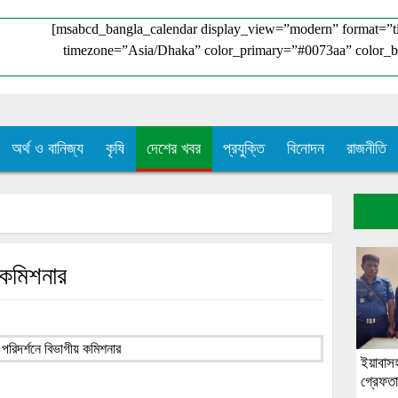
[msabcd_bangla_calendar display_view=”modern” format=”
timezone=”Asia/Dhaka” color_primary=”#0073aa” color_b
অর্থ ও বানিজ্য
কৃষি
দেশের খবর
প্রযুক্তি
বিনোদন
রাজনীতি
 কমিশনার
ইয়াবাস
গ্রেফত