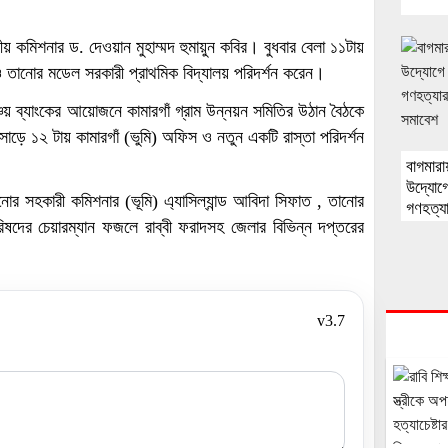
য় কমিশনার ড. দেওয়ান মুহাম্মদ হুমায়ুন কবির। বুধবার বেলা ১১টায়
ানোর মডেল সরকারী প্রাথমিক বিদ্যালয় পরিদর্শন করেন।
্চয় ব্যাংকের আয়োজনে কামারগাঁ গ্রাম উন্নয়ন সমিতির উঠান বৈঠকে
াড়ে ১২ টায় কামারগাঁ (ভুমি) অফিস ও নতুন একটি রাস্তা পরিদর্শন
বাগমারা
উদ্যোগে
নোর সহকারী কমিশনার (ভূমি) এ্যাসিল্যান্ড আবিদা সিফাত , তানোর
গণহত্যা
রিষদের চেয়ারম্যান ফজলে রাব্বী ফরাদসহ জেলার বিভিন্ন দপ্তরের
মানববন
v3.7