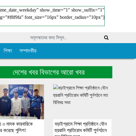
time_date_weekday” show_time=”1″ show_suffix=”1″
g=”#f8f9fa” font_size=”16px” border_radius=”10px”]
শিক্ষা
সম্পাদকীয়
দেশের খবর বিভাগের আরো খবর
হ ৩ মাদক কারবারিকে
বড়াইগ্রামে শিক্ষা প্রতিষ্ঠানে যৌন
ার করেছে পুলিশ!
হুয়রানি প্রতিরোধ কমিটি পুর্নগঠনে