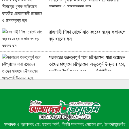
মালামাল ও মাদকদ্রব্য জব্দ
রাজশাহী শিক্ষা বোর্ডে সাত বছরের মধ্যে ফলাফলে
বড় ধরনের ধস
সরকারের গুরুত্বপূর্ণ পদে চট্টগ্রামের যারা রয়েছেন
তাদের মাধ্যমে চট্টগ্রামের অভূতপূর্ব উন্নয়ন হবে,
সবাইকে ধৈর্য ধরতে হবে …. বাঁশখালীতে
প্রধানমন্ত্রী তারেক রহমান
তানোরে পৃথক অভিযানে ২ কুখ্যাত মাদক ব্যবসায়ী
গ্রেফতার, ট্যাপেন্টাডল ট্যাবলেট ও হেরোইন
উদ্ধার
সম্পাদক ও প্রকাশকঃ মোঃ হায়দার আলী, নির্বাহী সম্পাদকঃ সোহেল রানা, উপদেষ্টামন্ডলীর