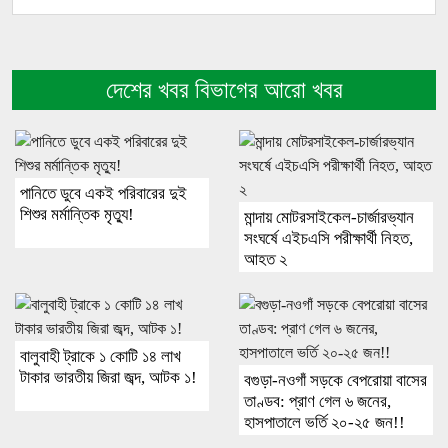
দেশের খবর বিভাগের আরো খবর
পানিতে ডুবে একই পরিবারের দুই
শিশুর মর্মান্তিক মৃত্যু!
মান্দায় মোটরসাইকেল-চার্জারভ্যান
সংঘর্ষে এইচএসি পরীক্ষার্থী নিহত,
আহত ২
বালুবাহী ট্রাকে ১ কোটি ১৪ লাখ
টাকার ভারতীয় জিরা জব্দ, আটক ১!
বগুড়া-নওগাঁ সড়কে বেপরোয়া বাসের
তাণ্ডব: প্রাণ গেল ৬ জনের,
হাসপাতালে ভর্তি ২০-২৫ জন!!