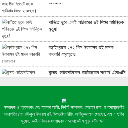
হয়েছেন।
পানিতে ডুবে একই পরিবারের দুই শিশুর মর্মান্তিক
মৃত্যু!
বড়াইগ্রামে ২৭২ পিস ইয়াবাসহ দুই মাদক
কারবারি গ্রেপ্তার
মান্দায় মোটরসাইকেল-চার্জারভ্যান সংঘর্ষে এইচএসি
পরীক্ষার্থী নিহত, আহত ২
বালুবাহী ট্রাকে ১ কোটি ১৪ লাখ টাকার ভারতীয়
জিরা জব্দ, আটক ১!
সম্পাদক ও প্রকাশকঃ মোঃ হায়দার আলী, নির্বাহী সম্পাদকঃ সোহেল রানা, উপদেষ্টামন্ডলীর
সভাপতিঃ মোঃ রফিকুল ইসলাম রবি, উপদেষ্টাঃ ইঞ্জি. আরিফুজ্জামান সোহেল, এম এ হাবিব
জুয়েল, আইন বিষয়ক সম্পাদকঃ এডভোকেট মামুনুর রশীদ জন।
রাজশাহীতে ‘আমাদের জন্মভূমি’ পত্রিকার সম্পাদক