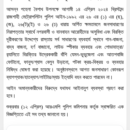
আসন্ন পহেলা বৈশাখ উপলক্ষে আগামী ১৪ এপ্রিল ২০২৪ খ্রিস্টাব্দ
রাজশাহী মেট্রোপলিটন পুলিশ আইন-১৯৯২ এর ২৬ এর (১) এর (ছ),
(জ), ২৬(ট)(ই) ও ২৬ (ঢ) ধারায় অর্পিত ক্ষমতাবলে জনসাধারণের
নিরাপত্তার স্বার্থে নগরবাসী ও যানবাহন আরোহীদের অসুবিধা এবং বিরক্তি
দূরীকরণের উদ্দেশ্যে রাস্তায় সর্ব সাধারণের ব্যবহার্য স্থানে গান-বাজনা,
বাদ্য বাজনা, হর্ণ বাজানো, লাউড স্পীকার ব্যবহার এবং শোভাযাত্রা/
র‌্যালিতে বিরক্তির উদ্রেককারী বাঁশি যেমন-ভুভুজেলা এবং আতশবাজি
ফোটানো, ফানুস/গ্যাস বেলুন উড়ানো, পটকা ক্রয়-বিক্রয় ও ব্যবহার
নিষিদ্ধ ঘোষণা করা হয়েছে। অনুষ্ঠানস্থলে আগত জনসাধারণ কোনরূপ
ব্যাগপ্যাক/হাতব্যাগ/লাইটার/ম্যাচ ইত্যাদি বহন করতে পারবেন না।
আইন অমান্যকারীদের বিরুদ্ধে যথাযথ আইনানুগ ব্যবস্থা গ্রহণ করা
হবে।
শুক্রবার (১২ এপ্রিল) আরএমপি পুলিশ কমিশনার কর্তৃক স্বাক্ষরিত এক
বিজ্ঞপ্তিতে এই সব তথ্য জানানো হয়।