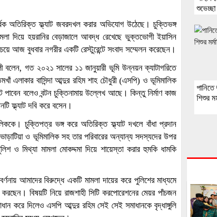
শুভেচ্ছ
ূর্বক অতিরিক্ত ফ্ল্যাট জবরদখল করার অভিযোগ উঠেছে। চুক্তিভঙ্গ
ামলা দিয়ে হয়রানির বেড়াজালে আবদ্ধ রেখেছে ভুক্তভোগী ইয়াসিন
চেয়ে আজ বুধবার নগরীর একটি রেস্টুরেন্টে সংবাদ সম্মেলন করেছেন।
আলী বলেন, গত ২০২১ সালের ১১ জানুয়ারী ভূমি উন্নয়ন ক্যাটাগরিতে
খাঁ এলাকার বাসিন্দা আব্দুর রহিম শাহ চৌধুরী (এসপি) ও ভূমিমালিক
পানিতে
 পাবেন বলেও বন্টন চুক্তিনামায় উল্লেখ আছে। কিন্তু নির্মাণ কাজ
শিশুর মর
নটি ফ্ল্যাট দবি করে বসেন।
ককে। চুক্তিপত্র ভঙ্গ করে অতিরিক্ত ফ্ল্যাট দখলে বাঁধা প্রদান
-ভাড়াটিয়া ও ভূমিমালিক সহ তার পরিবারের অন্যান্য সদস্যদের উপর
শ ও মিথ্যা মামলা মোকদ্দমা দিয়ে শায়েস্তা করার হুমকি ধামকি
র্ণনায় আমাদের বিরুদ্ধে একটি মামলা দায়ের করে পুলিশের মাধ্যমে
ৃষ্টি করছেন। বিষয়টি নিয়ে রাজশাহী সিটি করপোরেশনের মেয়র পাঁচজন
াধান করে দিলেও এসপি আব্দুর রহিম সেই সেই সমাধানকে বৃদ্ধাঙ্গুলি