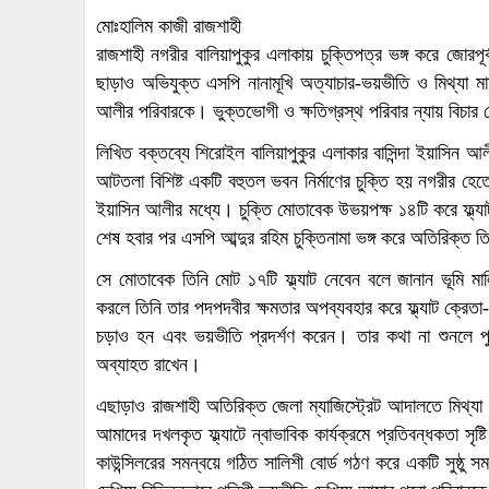
মোঃহালিম কাজী রাজশাহী
রাজশাহী নগরীর বালিয়াপুকুর এলাকায় চুক্তিপত্র ভঙ্গ করে জোরপ
ছাড়াও অভিযুক্ত এসপি নানামূখি অত্যাচার-ভয়ভীতি ও মিথ্যা ম
আলীর পরিবারকে। ভুক্তভোগী ও ক্ষতিগ্রস্থ পরিবার ন্যায় বিচার 
লিখিত বক্তব্যে শিরোইল বালিয়াপুকুর এলাকার বাসিন্দা ইয়াসিন 
আটতলা বিশিষ্ট একটি বহুতল ভবন নির্মাণের চুক্তি হয় নগরীর হেতেম
ইয়াসিন আলীর মধ্যে। চুক্তি মোতাবেক উভয়পক্ষ ১৪টি করে ফ্ল্যাট
শেষ হবার পর এসপি আব্দুর রহিম চুক্তিনামা ভঙ্গ করে অতিরিক্ত তি
সে মোতাবেক তিনি মোট ১৭টি ফ্ল্যাট নেবেন বলে জানান ভূমি মালি
করলে তিনি তার পদপদবীর ক্ষমতার অপব্যবহার করে ফ্ল্যাট ক্রেতা
চড়াও হন এবং ভয়ভীতি প্রদর্শণ করেন। তার কথা না শুনলে পুলি
অব্যাহত রাখেন।
এছাড়াও রাজশাহী অতিরিক্ত জেলা ম্যাজিস্ট্রেট আদালতে মিথ্যা ব
আমাদের দখলকৃত ফ্ল্যাটে ন্বাভাবিক কার্যক্রমে প্রতিবন্ধকতা স
কাউন্সিলরের সমন্বয়ে গঠিত সালিশী বোর্ড গঠণ করে একটি সুষ্ঠু সম