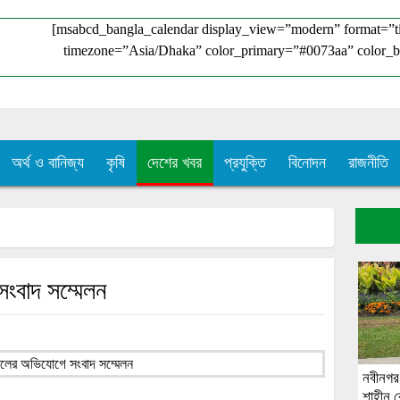
[msabcd_bangla_calendar display_view=”modern” format=”
timezone=”Asia/Dhaka” color_primary=”#0073aa” color_b
অর্থ ও বানিজ্য
কৃষি
দেশের খবর
প্রযুক্তি
বিনোদন
রাজনীতি
সংবাদ সম্মেলন
নবীনগর 
শাহীন র