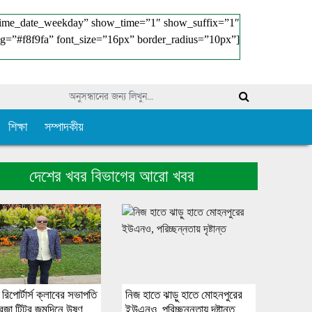
time_date_weekday” show_time=”1″ show_suffix=”1″
g=”#f8f9fa” font_size=”16px” border_radius=”10px”]
শিক্ষা
সম্পাদকীয়
দেশের খবর বিভাগের আরো খবর
রিপোর্টার্স ক্লাবের সভাপতি
নিজ হাতে ঝাড়ু হাতে মোহনপুরের
েজা টিটুর জন্মদিনে উষ্ণ
ইউএনও, পরিচ্ছন্নতায় দৃষ্টান্ত