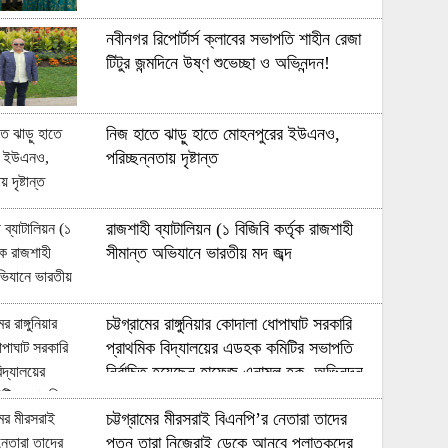
নবীনগর রিপোর্টার্স ক্লাবের সভাপতি শাহীন রেজা
টিটুর জন্মদিনে উষ্ণ শুভেচ্ছা ও অভিনন্দন!
নিজ হাতে ঝাড়ু হাতে মোহনপুরের ইউএনও,
পরিচ্ছন্নতায় দৃষ্টান্ত
রাজশাহী ব্যাটালিয়ন (১ বিজিবি কর্তৃক রাজশাহী
সীমান্ত অভিযানে ভারতীয় মদ জব্দ
চট্টগ্রামের রাঙ্গুনিয়ার কোদালা ধোপাঘাট সরকারি
প্রাথমিক বিদ্যালয়ের এডহক কমিটির সভাপতি
নির্বাচিত হয়েছেন হাফেজ এনামুল হক, অভিনন্দন
চট্টগ্রামের মীরসরাই বিএনপি’র নেতারা তাদের
পতন তারা নিজেরাই ডেকে আনবে পলাতকদের