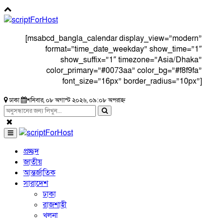
[msabcd_bangla_calendar display_view=”modern”
format=”time_date_weekday” show_time=”1″
show_suffix=”1″ timezone=”Asia/Dhaka”
color_primary=”#0073aa” color_bg=”#f8f9fa”
font_size=”16px” border_radius=”10px”]
ঢাকা
শনিবার, ০৮ অগাস্ট ২০২৬, ০৯:০৮ অপরাহ্ন
প্রচ্ছদ
জাতীয়
আন্তর্জাতিক
সারাদেশ
ঢাকা
রাজশাহী
খুলনা