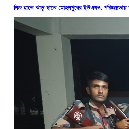
নিজ হাতে ঝাড়ু হাতে মোহনপুরের ইউএনও, পরিচ্ছন্নতায় দৃষ্