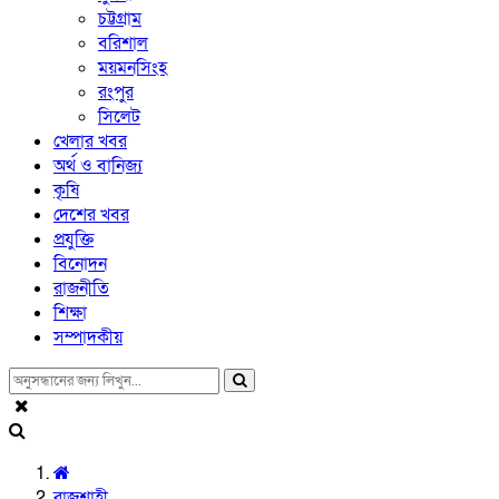
চট্টগ্রাম
বরিশাল
ময়মনসিংহ
রংপুর
সিলেট
খেলার খবর
অর্থ ও বানিজ্য
কৃষি
দেশের খবর
প্রযুক্তি
বিনোদন
রাজনীতি
শিক্ষা
সম্পাদকীয়
রাজশাহী