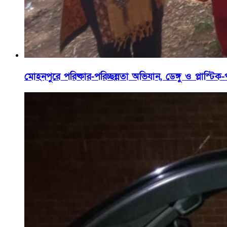
মোহনপুরে পরিষ্কার-পরিচ্ছন্নতা অভিযান, ডেঙ্গু ও প্লাস