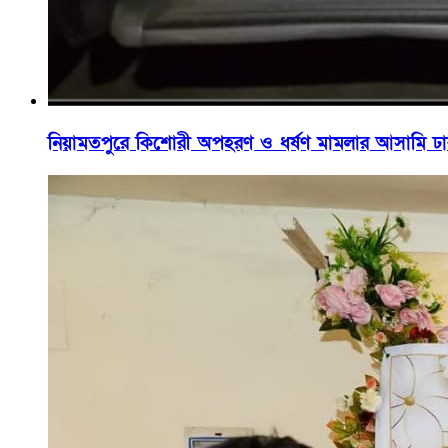
নিয়ামতপুরে কিশোরী অপহরণ ও ধর্ষণ মামলার আসামি ঢাকায়