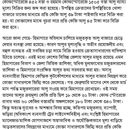
কোল্ডস্টোরেজে ৪৫২ বস্তা ও রহমান কোল্ডস্টোরেজে ১৫০৫ বস্তা আলু ন্যায্য
মূল্যে বিক্রির জন্য জব্দ করা হয়েছে। উপস্থিত ক্রেতাদের উপস্থিতিতে খোলা
বাজারে ডাকের মাধ্যমে প্রতি কেজি আলু ৩৯ টাকা পাইকারি দরে বিক্রি করা
হয়। যা ভোক্তাদের মাঝে খুচরা দরে প্রতি কেজি আলু ৪৫ টাকা দরে বিক্রি
করা হবে।
আরো জানা গেছে- হিমাগারে অভিযান চালিয়ে মজুতকৃত আলু বাজারে ছেড়ে
দেয়ার ব্যবস্থা নেয়া হয়েছে। কারণ আলুর মূল্যবৃদ্ধি ও অতীব প্রয়োজনীয় এবং
বহুল ব্যবহৃত এই সবজির চড়া দামে বিক্রি হওয়ায় ক্রেতাসাধারণের নাভিশ্বাস
উঠতে চলেছে। এরই মধ্যে দেশের বিভিন্ন জেলায় আলুর মজুত রয়েছে এমন
হিমাগারের বিভাগ ও জেলা ভিত্তিক তালিকা, অধিক মুনাফাখোর মজুতদারদের
তালিকা ও হিমাগারে সংরক্ষিত আলুর তথ্য সরবরাহ করা হয়। অসাধু
ব্যবসায়ীরা হিমাগার কেন্দ্রিক কূটকৌশলের মাধ্যমে আলুর বাজার নিয়ন্ত্রণ করে
ভোক্তা সাধারণকে জিম্মি করে ফেলেছে। গত ফেব্রুয়ারি মাসের শেষ থেকে মার্চ
মাস পর্যন্ত মজুতদারেরা আলু সংগ্রহ করে হিমাগারে রেখেছেন। ওই সময়
তাদের আলুর ক্রয়মূল্য কেজি প্রতি ছিল ১৮ থেকে ২০ টাকা। কোল্ড স্টোরেজে
রাখার খরচ ৬০ কেজির বস্তাপ্রতি অঞ্চলভেদে ১৮০ টাকা থেকে ৩৪০ টাকা।
কিন্তু অত্যন্ত দুঃখের ও আশঙ্কার বিষয় হচ্ছে, কতিপয় মজুতদার, ব্যাপারী,
ফড়িয়া (অধিকাংশ ব্যবসায়ী ট্রেড লাইসেন্সবিহীন) এবং সংশ্লিষ্ট হিমাগারের
ম্যানেজার/মালিক যোগসাজশে অস্বাভাবিক ও অযৌক্তিকভাবে মূল্য বাড়িয়ে
আড়তদারদের নিয়ন্ত্রণের মাধ্যমে ভোক্তা সাধারণকে জিম্মি করে প্রতি কেজি