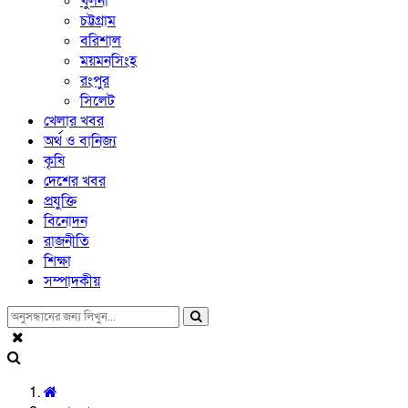
খুলনা
চট্টগ্রাম
বরিশাল
ময়মনসিংহ
রংপুর
সিলেট
খেলার খবর
অর্থ ও বানিজ্য
কৃষি
দেশের খবর
প্রযুক্তি
বিনোদন
রাজনীতি
শিক্ষা
সম্পাদকীয়