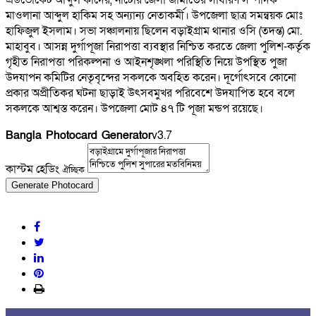
এডভোকেট আব্দুল কাদের, নাটোর জেলা জামাতের সাধারণ সম্পাদক
মাওলানা আব্দুল হাকিম সহ অন্যান্য নেতাকর্মী। উপজেলা ছাত্র সমন্বয়ক মোঃ
হাফিজুল ইসলাম। সভা সঞ্চালনায় ছিলেন বড়াইগ্রাম থানার ওসি (তদন্ত) মো.
মাহাবুব। আসন্ন দুর্গাপূজা নিরাপত্তা ব্যবস্থার নিশ্চিত করতে জেলা পুলিশ-কর্তৃক
গৃহীত নিরাপত্তা পরিকল্পনা ও আইনশৃঙ্খলা পরিস্থিতি নিয়ে উপস্থিত পুজা
উদযাপন কমিটির নেতৃবৃন্দের সকলকে অবহিত করেন। দূর্গোৎসবে কোনো
প্রকার অপ্রীতিকর ঘটনা ছাড়াই উৎসবমুখর পরিবেশে উদযাপিত হবে বলে
সকলকে আশ্বস্ত করেন। উপজেলা মোট ৪৭ টি পূজা মন্ডপ রয়েছে।
Bangla Photocard Generator
v3.7
কাস্টম হেডিং
ঐচ্ছিক
Generate Photocard