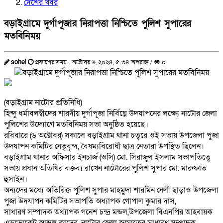
দেশের খবর
বড়াইগ্রামে দুর্গাপূজার নিরাপত্তা নিশ্চিতে পুলিশ সুপারের
মতবিনিময়
sohel
প্রকাশের সময় : অক্টোবর ৬, ২০২৪, ৫:৩৪ অপরাহ্ন /
০
(বড়াইগ্রাম নাটোর প্রতিনিধি)
হিন্দু ধর্মাবলম্বীদের শারদীয় দুর্গাপূজা নির্বিঘ্নে উদযাপনের লক্ষ্যে নাটোর জেলা
পুলিশের উদ্যোগে মতবিনিময় সভা অনুষ্ঠিত হয়েছে।
রবিবারে (৬ অক্টোবর) সকালে বড়াইগ্রাম থানা চত্বরে ওই সভায় উপজেলা পুজা
উদযাপন কমিটির নেতৃবৃন্দ, বৈষম্যবিরোধী ছাত্র নেতারা উপস্থিত ছিলেন।
বড়াইগ্রাম থানার অফিসার ইনচার্জ (ওসি) মো. সিরাজুল ইসলাম সভাপতিত্বে
সভায় প্রধান অতিথির বক্তব্য রাখেন নাটোরের পুলিশ সুপার মো. মারুফাত
হুসাইন।
অন্যদের মধ্যে অতিরিক্ত পুলিশ সুপার মাহমুদা শারমিন নেলী ছাড়াও উপজেলা
পুজা উদযাপন কমিটির সভাপতি অধ্যাপক গোপাল কুমার দাস,
সাধারণ সম্পাদক অধ্যাপক গনেশ চন্দ্র মন্ডল,উপজেলা বিএনপির আহবায়ক