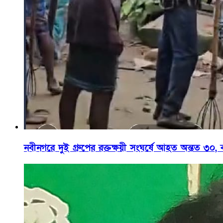
নবীনগরে দুই গ্রুপের রক্তক্ষয়ী সংঘর্ষে আহত অন্তত ৩০, 