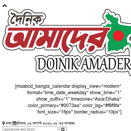
[msabcd_bangla_calendar display_view=”modern”
format=”time_date_weekday” show_time=”1″
show_suffix=”1″ timezone=”Asia/Dhaka”
color_primary=”#0073aa” color_bg=”#f8f9fa”
font_size=”16px” border_radius=”10px”]
ঢাকা
রবিবার, ০৯ অগাস্ট ২০২৬, ০৮:৩৩ অপরাহ্ন