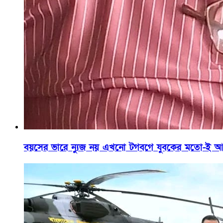
বয়সের ভারে ন্যুজ নয় এখনো টগবগে যুবকের মতো-ই আছ