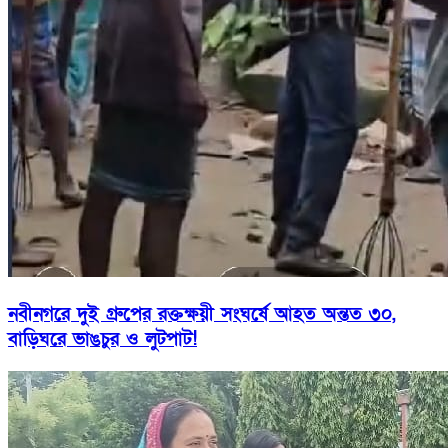
নবীনগরে দুই গ্রুপের রক্তক্ষয়ী সংঘর্ষে আহত অন্তত ৩০,
বাড়িঘরে ভাঙচুর ও লুটপাট!