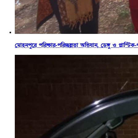
মোহনপুরে পরিষ্কার-পরিচ্ছন্নতা অভিযান, ডেঙ্গু ও প্লাস